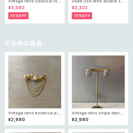
Vintage retro classical rou
Used USA retro double cro
gh cut shell beads necklac
ss crystal bijou bangle レト
¥3,582
¥2,322
e レトロ ヴィンテージ アクセサ
ロ アメリカ ユーズド アクセサリ
リー クラシカル ラフカット シェ
ー ゴールド ダブル クロス ビジ
10%OFF
10%OFF
ル ビーズ ネックレス
ュー バングル
その他の商品
Vintage retro botanical pe
Vintage retro stripe desig
arl×bijou brooch レトロ ヴィ
n earring レトロ ヴィンテージ
¥2,980
¥2,980
ンテージ アクセサリー ボタニカ
アクセサリー シルバー ストライ
ル パール×ビジュー ドレープ チ
プ デザイン イヤリング
ェーン ブローチ