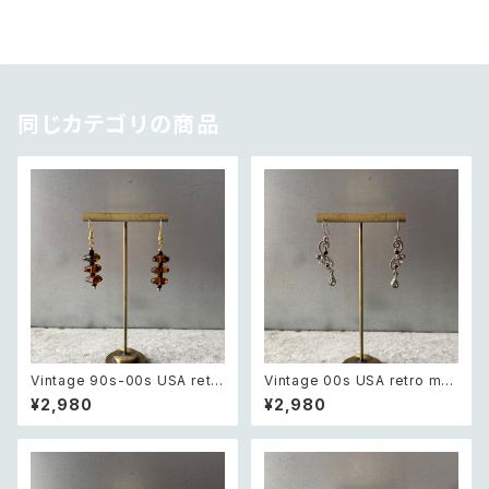
同じカテゴリの商品
Vintage 90s-00s USA retr
Vintage 00s USA retro mo
o amber color beads pierc
notone bijou classical des
¥2,980
¥2,980
e レトロ アメリカ ヴィンテージ
ign pierce レトロ アメリカ ヴ
アクセサリー 琥珀色 ビーズ ピ
ィンテージ アクセサリー モノト
アス/イヤリング
ーン ビジュー クラシカル デザ
イン ピアス/イヤリング