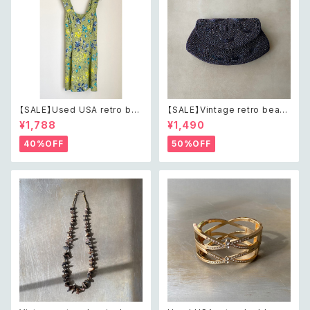
【SALE】Used USA retro bot
【SALE】Vintage retro bead
anical flower salopette sh
s embroidery navy blue po
¥1,788
¥1,490
ort pants レトロ アメリカ ユー
uch レトロ ヴィンテージ ホワイ
ズド 古着 ライトグリーン ボタニ
ト ビーズ刺繍 ネイビー 紺色 ポ
40%OFF
50%OFF
カル フラワー サロペット ショー
ーチ
トパンツ