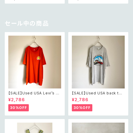
ヴィンテージ アクセサリー 天然
レトロ ヴィンテージ アクセサリ
石 グリーンアベンチュリン ピア
ー トライアングル デザイン ビー
ス/イヤリング
ズ ピアス
セール中の商品
【SALE】Used USA Levi’s su
【SALE】Used USA back to t
nrise design orange t shirt
he 80s car design t shirt レ
¥2,786
¥2,786
レトロ アメリカ ユーズド 古着
トロ アメリカ ユーズド 古着 カ
リーバイス サンライズ デザイン
ーデザイン ライトグレー Tシャ
30%OFF
30%OFF
オレンジ Tシャツ XXL
ツ XXL