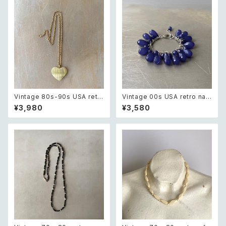
Vintage 80s-90s USA retr
Vintage 00s USA retro nav
o green glass heart charm
y blue drop beads bracele
¥3,980
¥3,580
necklace レトロ アメリカ ヴィ
t レトロ アメリカ ヴィンテージ
ンテージ アクセサリー グリーン
アクセサリー ネイビーブルー ド
緑 ガラス ハート チャーム ネッ
ロップ ビーズ ブレスレット
クレス