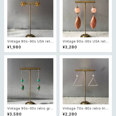
Vintage 80s-90s USA retr
Vintage 90s-00s USA retr
o sun design pierce レトロ
o pink×gold marble beads
¥1,980
¥3,280
アメリカ ヴィンテージ アクセサ
pierce レトロ アメリカ ヴィン
リー 太陽 デザイン ピアス
テージ アクセサリー ピンク×ゴ
ールド マーブル ビーズ ピアス/
イヤリング
Vintage 90s-00s retro gre
Vintage 70s-80s retro tria
en aventurine pierce レトロ
ngle design beads pierce
¥3,580
¥2,280