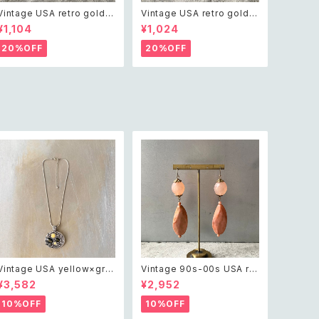
Vintage USA retro gold t
Vintage USA retro gold t
one pin brooch レトロ アメ
one mini pin brooch レト
¥1,104
¥1,024
リカ ヴィンテージ アクセサリ
ロ アメリカ ヴィンテージ アク
ー レトロ ゴールド ピン ブロ
セサリー レトロ ゴールド ミニ
20%OFF
20%OFF
ーチ
ピン ブローチ
Vintage USA yellow×gre
Vintage 90s-00s USA ret
en bijou design charm n
ro pink×gold marble bea
¥3,582
¥2,952
ecklace レトロ アメリカ ヴィ
ds pierce レトロ アメリカ ヴ
ンテージ アクセサリー イエロ
ィンテージ アクセサリー ピン
10%OFF
10%OFF
ー×グリーン ビジュー デザイ
ク×ゴールド マーブル ビーズ