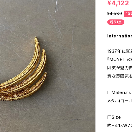
¥4,122
¥4,580
10
残り1点
Internatio
1937年に
『MONET
囲気が魅力的
質な雰囲気を
□Materials
メタル(ゴー
□Size
約H4.1×W7