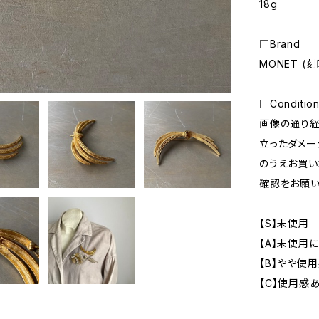
18g
□Brand
MONET (
□Condition
画像の通り
立ったダメー
のうえお買い
確認をお願い
【S】未使用
【A】未使用
【B】やや使
【C】使用感