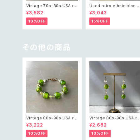
Vintage 70s-80s USA ret
Used retro ethnic black
ro white beads classical
beads necklace レトロ ユ
¥3,582
¥3,043
necklace レトロ アメリカ ヴ
ーズド アクセサリー エスニッ
ィンテージ アクセサリー ホワ
ク ブラック ビーズ ネックレス
10%OFF
15%OFF
イト ビーズ クラシカル ネック
レス
その他の商品
Vintage 80s-90s USA ret
Vintage 80s-90s USA re
ro green glass beads br
ro green glass beads pi
¥3,222
¥2,682
acelet レトロ アメリカ ヴィ
erce レトロ アメリカ ヴィン
ンテージ アクセサリー グリー
テージ アクセサリー グリー
10%OFF
10%OFF
ン 緑 ガラス ビーズ ブレスレ
緑 ガラス ビーズ ピアス/イヤ