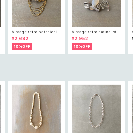
l
Vintage retro botanical p
Vintage retro natural sto
earl×bijou brooch レトロ
ne classical brooch レト
¥2,682
¥2,952
ヴィンテージ アクセサリー ボ
ロ ヴィンテージ アクセサリー
ロ
タニカル パール×ビジュー ド
天然石 クラシカル ブローチ
10%OFF
10%OFF
レープ チェーン ブローチ