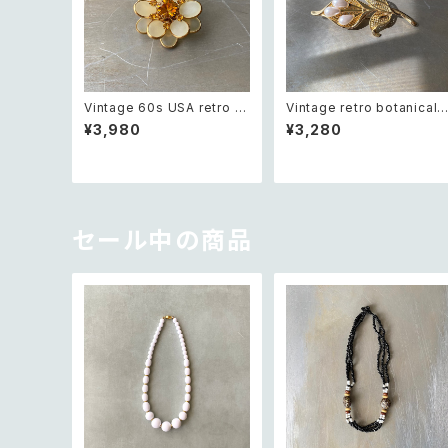
Vintage 60s USA retro fr
Vintage retro botanical f
osted glass botanical flo
ower pearl brooch レトロ
¥3,980
¥3,280
wer crystal bijou brooch
ヴィンテージ アクセサリー ボ
レトロ アメリカ ヴィンテージ
タニカル フラワー パール ブ
アクセサリー フロストガラス
ーチ
ボタニカル フラワー クリスタ
ル ビジュー ブローチ
セール中の商品