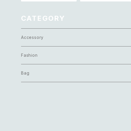
ット
リング
CATEGORY
Accessory
Necklace
Fashion
Pierce
Tops
Bag
Earring
Bottoms
Bracelet
Onepiece
Ring
Outer