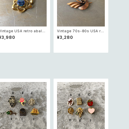
Vintage USA retro abalo
Vintage 70s-80s USA ret
ne shell cosmic design
ro copper botanical flow
¥3,980
¥3,280
brooch レトロ アメリカ ヴィ
er design brooch レトロ
ンテージ アクセサリー 天然石
アメリカ ヴィンテージ アクセ
アバロンシェル 宇宙 デザイン
サリー 銅製 ボタニカル フラワ
ブローチ
ー デザイン ブローチ