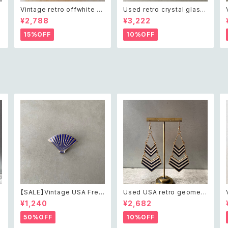
Vintage retro offwhite b
Used retro crystal glass
eads necklace レトロ ヴィ
beads necklace レトロ ユ
¥2,788
¥3,222
ンテージ アクセサリー オフホ
ーズド アクセサリー クリスタ
ワイト ビーズ ネックレス
ル ガラス ビーズ ネックレス
15%OFF
10%OFF
t
【SALE】Vintage USA Free
Used USA retro geometr
mason order of the east
ic design enamel pierce
¥1,240
¥2,682
ern star hand fan pin bro
レトロ アメリカ ユーズド アク
ン
och アメリカ ヴィンテージ ア
セサリー ジオメトリック デザ
50%OFF
10%OFF
クセサリー フリーメイソン オ
イン エナメル ピアス