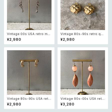
Vintage 00s USA retro mo
Vintage 80s-90s retro quil
notone bijou classical des
ting design earring レトロ
¥2,980
¥2,980
ign pierce レトロ アメリカ ヴ
ヴィンテージ アクセサリー ゴー
ィンテージ アクセサリー モノト
ルド キルティング デザイン イヤ
ーン ビジュー クラシカル デザ
リング
イン ピアス/イヤリング
Vintage 80s-90s USA retr
Vintage 90s-00s USA retr
o textured hoop earring レ
o pink×gold marble beads
¥2,980
¥3,280
トロ アメリカ ヴィンテージ アク
pierce レトロ アメリカ ヴィン
セサリー テクスチャード ゴール
テージ アクセサリー ピンク×ゴ