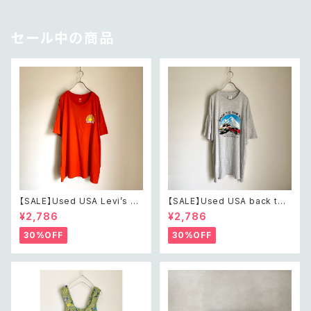
ド フープ イヤリング
ールド マーブル ビーズ ピアス/
イヤリング
セール中の商品
【SALE】Used USA Levi’s su
【SALE】Used USA back to t
nrise design orange t shirt
he 80s car design t shirt レ
¥2,786
¥2,786
レトロ アメリカ ユーズド 古着
トロ アメリカ ユーズド 古着 カ
リーバイス サンライズ デザイン
ーデザイン ライトグレー Tシャ
30%OFF
30%OFF
オレンジ Tシャツ XXL
ツ XXL