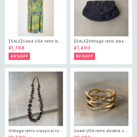
【SALE】Used USA retro bot
【SALE】Vintage retro bead
anical flower salopette sh
s embroidery navy blue po
¥1,788
¥1,490
ort pants レトロ アメリカ ユー
uch レトロ ヴィンテージ ホワイ
ズド 古着 ライトグリーン ボタニ
ト ビーズ刺繍 ネイビー 紺色 ポ
40%OFF
50%OFF
カル フラワー サロペット ショー
ーチ
トパンツ
Vintage retro classical rou
Used USA retro double cro
gh cut shell beads necklac
ss crystal bijou bangle レト