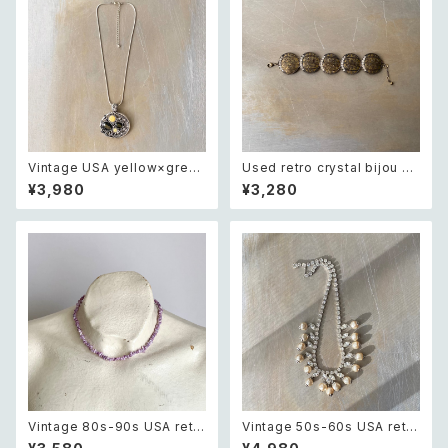
Vintage USA yellow×green
Used retro crystal bijou an
bijou design charm neckla
tique design bracelet レト
¥3,980
¥3,280
ce レトロ アメリカ ヴィンテー
ロ ユーズド アクセサリー クリス
ジ アクセサリー イエロー×グリ
タル ビジュー アンティーク デザ
ーン ビジュー デザイン チャー
イン ブレスレット
ム ネックレス
Vintage 80s-90s USA retr
Vintage 50s-60s USA retro
o purple shell necklace レ
crystal bijou×pearl neckla