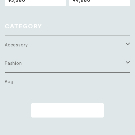
¥3,580
¥4,980
トロ アメリカ ヴィンテージ アク
ce レトロ アメリカ ヴィンテー
セサリー 天然石 パープル シェ
ジ アクセサリー クリスタル ビジ
ル ネックレス
ュー×パール ネックレス
CATEGORY
Accessory
Necklace
Fashion
Pierce
Tops
Bag
Earring
Bottoms
商品一覧に戻る
Bracelet
Onepiece