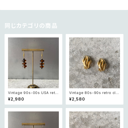
同じカテゴリの商品
Vintage 90s-00s USA retr
Vintage 80s-90s retro cla
o amber color beads pierc
ssical textured design ear
¥2,980
¥2,580
e レトロ アメリカ ヴィンテージ
ring レトロ ヴィンテージ アクセ
アクセサリー 琥珀色 ビーズ ピ
サリー ゴールド クラシカル テク
アス/イヤリング
スチャード デザイン イヤリング