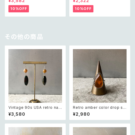
¥3,582
¥2,322
e レトロ ヴィンテージ アクセサ
ロ アメリカ ユーズド アクセサリ
リー クラシカル ラフカット シェ
ー ゴールド ダブル クロス ビジ
10%OFF
10%OFF
ル ビーズ ネックレス
ュー バングル
その他の商品
Vintage 90s USA retro nat
Retro amber color drop st
ural stone agate×green ja
one hand made ring レトロ
¥3,580
¥2,980
sper swing design pierce
アクセサリー 琥珀色 ドロップ ス
レトロ アメリカ ヴィンテージ ア
トーン ハンドメイド リング 指輪
クセサリー 天然石 アゲート×グ
リーンジャスパー スウィング デ
ザイン ピアス/イヤリング