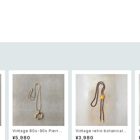
Vintage 80s-90s Pierre
Vintage retro botanical s
w
cardin crystal bijou bicol
ailing ship intaglio loop t
¥5,980
¥3,980