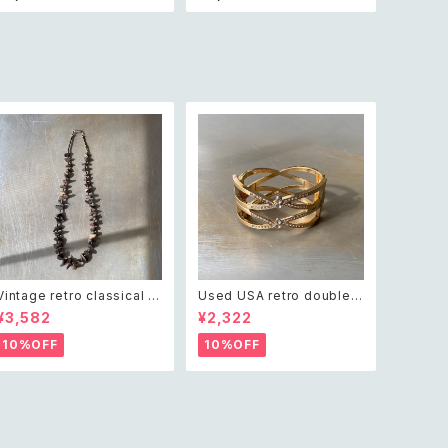
ヴィンテージ アクセサリー レ
レトロ ヴィンテージ アクセサ
ッド 赤 ビーズ ネックレス
リー オフホワイト ビーズ ネッ
クレス
Vintage retro classical ro
Used USA retro double c
ugh cut shell beads nec
ross crystal bijou bangle
¥3,582
¥2,322
klace レトロ ヴィンテージ ア
レトロ アメリカ ユーズド アク
クセサリー クラシカル ラフカ
セサリー ゴールド ダブル クロ
10%OFF
10%OFF
ット シェル ビーズ ネックレス
ス ビジュー バングル