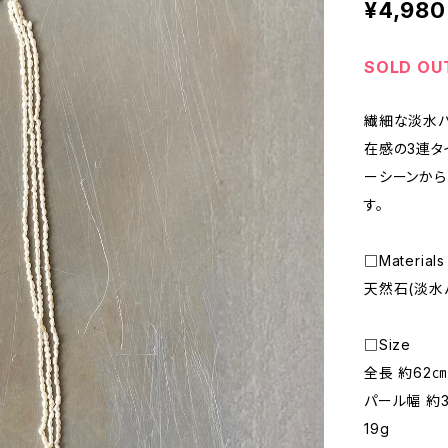
¥4,980
SOLD OU
繊細な淡水パ
在感の3連タ
ーシーンから
す。
□Materials
天然石(淡水
□Size
全長 約62㎝
パール幅 約
19g