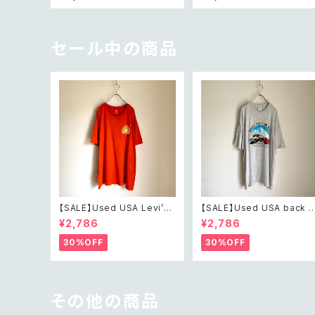
レトロ アメリカ ユーズド アク
ing charm necklace レト
セサリー チコス ピンク×ホワ
ロ アメリカ ヴィンテージ アク
イト ビーズ 5連 ネックレス
セサリー サファリ デザイン 
レファント ゾウ スウィング チ
ャーム ネックレス
セール中の商品
【SALE】Used USA Levi’s
【SALE】Used USA back t
sunrise design orange t
o the 80s car design t s
¥2,786
¥2,786
shirt レトロ アメリカ ユーズ
irt レトロ アメリカ ユーズド
ド 古着 リーバイス サンライズ
古着 カーデザイン ライトグレ
30%OFF
30%OFF
デザイン オレンジ Tシャツ X
ー Tシャツ XXL
XL
その他の商品