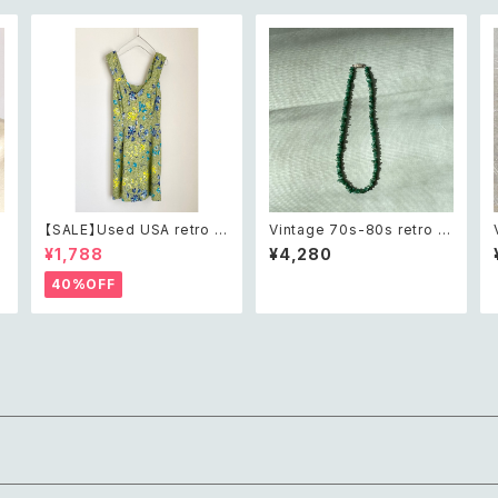
t
【SALE】Used USA retro b
Vintage 70s-80s retro ro
otanical flower salopett
ugh cut green aventurine
¥1,788
¥4,280
e
e short pants レトロ アメリ
necklace レトロ ヴィンテー
カ ユーズド 古着 ライトグリー
ジ アクセサリー 天然石 ラフ
40%OFF
ン ボタニカル フラワー サロペ
カット グリーンアベンチュリン
ット ショートパンツ
ネックレス