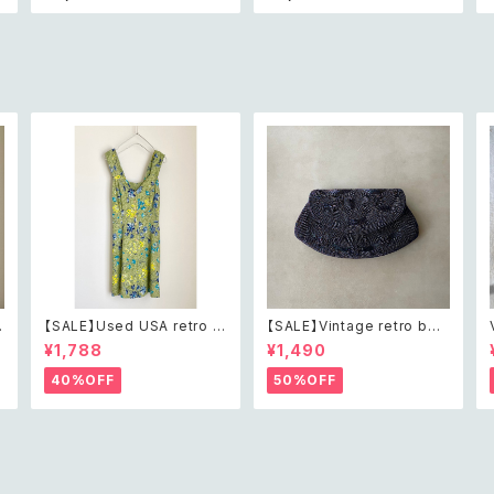
or geometric necklace レ
ie レトロ ヴィンテージ アクセ
トロ ヴィンテージ アクセサリ
サリー 帆船 デザイン 裏彫り
エ
ー ピエール・カルダン クリス
ループタイ
タル ビジュー バイカラー ジオ
メトリック ネックレス
【SALE】Used USA retro b
【SALE】Vintage retro bea
h
otanical flower salopett
ds embroidery navy blue
¥1,788
¥1,490
e short pants レトロ アメリ
pouch レトロ ヴィンテージ
カ ユーズド 古着 ライトグリー
ホワイト ビーズ刺繍 ネイビー
40%OFF
50%OFF
ン ボタニカル フラワー サロペ
紺色 ポーチ
ット ショートパンツ