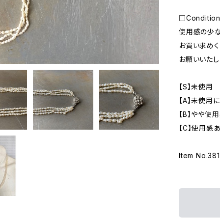
□Conditio
使用感の少な
お買い求めく
お願いいたし
【S】未使用
【A】未使用
【B】やや使
【C】使用感
Item No.38