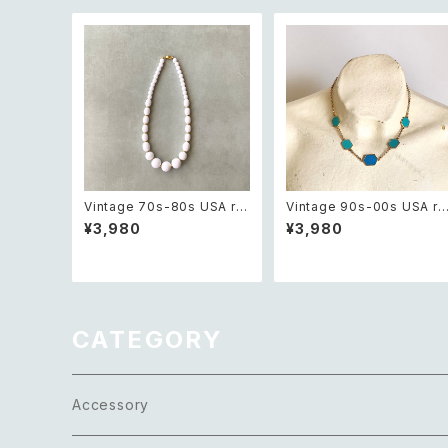
Vintage 70s-80s USA ret
Vintage 90s-00s USA re
ro white beads classical
ro blue bicolor enamel h
¥3,980
¥3,980
necklace レトロ アメリカ ヴ
exagon design necklac
ィンテージ アクセサリー ホワ
レトロ アメリカ ヴィンテージ
イト ビーズ クラシカル ネック
アクセサリー ブルー バイカラ
レス
ー エナメル ヘキサゴン デザ
イン ネックレス
CATEGORY
Accessory