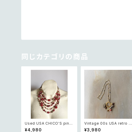
同じカテゴリの商品
Used USA CHICO'S pink
Vintage 00s USA retro s
×white beads necklace
afari design elephant s
¥4,980
¥3,980