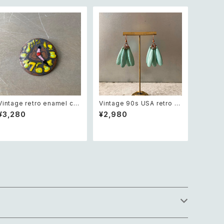
Vintage retro enamel clo
Vintage 90s USA retro s
ck brooch レトロ ヴィンテ
wing drop beads pierce
¥3,280
¥2,980
ージ アクセサリー エナメル
レトロ アメリカ ヴィンテージ
時計 ブローチ
アクセサリー スウィング ドロ
ップ ビーズ ピアス