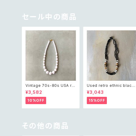
セール中の商品
Vintage 70s-80s USA ret
Used retro ethnic black
ro white beads classical
beads necklace レトロ ユ
¥3,582
¥3,043
necklace レトロ アメリカ ヴ
ーズド アクセサリー エスニッ
ィンテージ アクセサリー ホワ
ク ブラック ビーズ ネックレス
10%OFF
15%OFF
イト ビーズ クラシカル ネック
レス
その他の商品