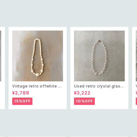
Vintage retro offwhite b
Used retro crystal glass
eads necklace レトロ ヴィ
beads necklace レトロ ユ
¥2,788
¥3,222
ンテージ アクセサリー オフホ
ーズド アクセサリー クリスタ
ワイト ビーズ ネックレス
ル ガラス ビーズ ネックレス
15%OFF
10%OFF