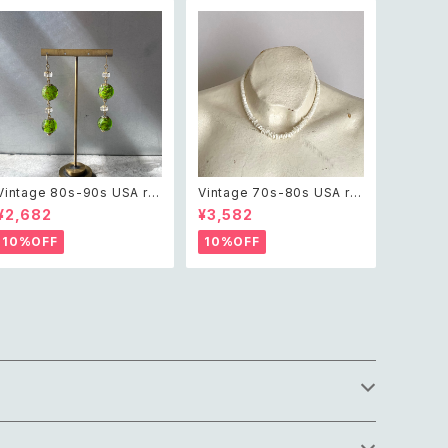
Vintage 80s-90s USA ret
Vintage 70s-80s USA ret
ro green glass beads pi
ro white shell classical n
¥2,682
¥3,582
erce レトロ アメリカ ヴィン
ecklace レトロ アメリカ ヴィ
テージ アクセサリー グリーン
ンテージ アクセサリー 天然石
10%OFF
10%OFF
緑 ガラス ビーズ ピアス/イヤ
ホワイト シェル クラシカル ネ
リング
ックレス