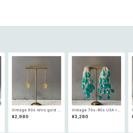
r
Vintage 90s retro gold t
Vintage 70s-80s USA ret
d
one botanical leaf pierc
ro green tassel beads bi
¥2,980
¥3,280
e レトロ ヴィンテージ アクセ
g pierce レトロ アメリカ ヴ
サリー ゴールド ボタニカル リ
ィンテージ アクセサリー グリ
ア
ーフ ピアス/イヤリング
ーン タッセル ビーズ ビッグ ピ
アス