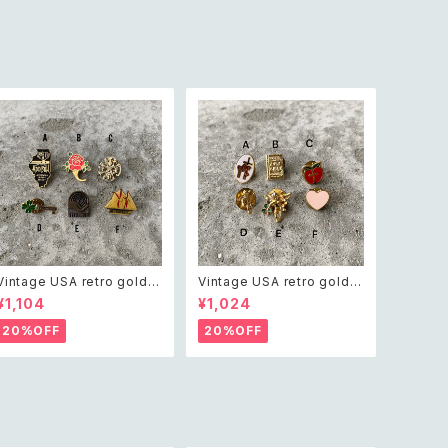
Vintage USA retro gold t
Vintage USA retro gold t
one pin brooch レトロ アメ
one mini pin brooch レト
¥1,104
¥1,024
リカ ヴィンテージ アクセサリ
ロ アメリカ ヴィンテージ アク
ー レトロ ゴールド ピン ブロ
セサリー レトロ ゴールド ミニ
20%OFF
20%OFF
ーチ
ピン ブローチ