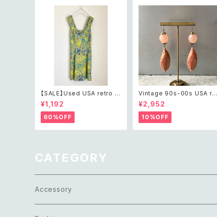
【SALE】Used USA retro b
Vintage 90s-00s USA re
otanical flower salopett
ro pink×gold marble be
¥1,192
¥2,952
e short pants レトロ アメリ
ds pierce レトロ アメリカ 
カ ユーズド 古着 ライトグリー
ィンテージ アクセサリー ピン
60%OFF
10%OFF
ン ボタニカル フラワー サロペ
ク×ゴールド マーブル ビーズ
ット ショートパンツ
ピアス/イヤリング
CATEGORY
Accessory