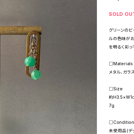
SOLD OU
グリーンのビ
ルの色味がお
を明るく彩っ
□Materials
メタル、ガラ
□Size
約H3.5×W1
7g
□Conditio
未使用品(デ