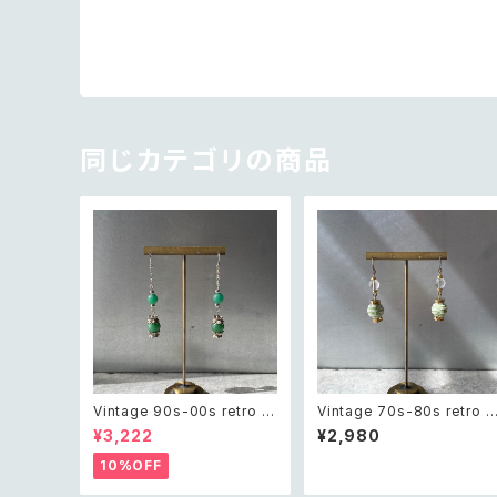
同じカテゴリの商品
Vintage 90s-00s retro gr
Vintage 70s-80s retro g
een aventurine pierce レ
een bijou classical bea
¥3,222
¥2,980
トロ ヴィンテージ アクセサリ
s pierce レトロ ヴィンテー
ー 天然石 グリーンアベンチュ
ジ アクセサリー グリーン ビ
10%OFF
リン ピアス/イヤリング
ジュー クラシカル ビーズ ピ
ス/イヤリング