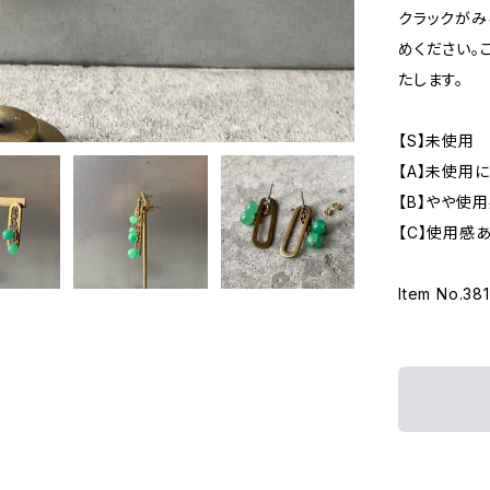
クラックがみ
めください。
たします。
【S】未使用
【A】未使用
【B】やや使
【C】使用感
Item No.38