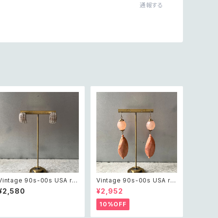
通報する
Vintage 90s-00s USA ret
Vintage 90s-00s USA ret
ro textured half hoop pie
ro pink×gold marble bea
¥2,580
¥2,952
rce レトロ アメリカ ヴィンテ
ds pierce レトロ アメリカ ヴ
ージ アクセサリー シルバー
ィンテージ アクセサリー ピン
10%OFF
テクスチャード ハーフ フープ
ク×ゴールド マーブル ビーズ
ピアス
ピアス/イヤリング