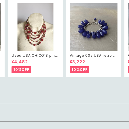
t
Used USA CHICO'S pink
Vintage 00s USA retro n
a
×white beads necklace
avy blue drop beads bra
¥4,482
¥3,222
ヴ
レトロ アメリカ ユーズド アク
celet レトロ アメリカ ヴィン
セサリー チコス ピンク×ホワ
テージ アクセサリー ネイビー
10%OFF
10%OFF
イト ビーズ 5連 ネックレス
ブルー ドロップ ビーズ ブレス
レット