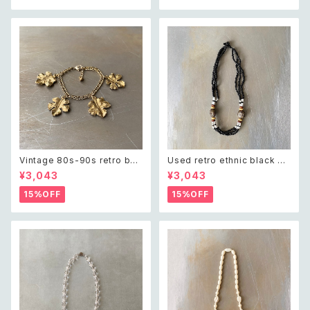
ット
Vintage 80s-90s retro bot
Used retro ethnic black be
anical leaf charm bracelet
ads necklace レトロ ユーズ
¥3,043
¥3,043
レトロ ヴィンテージ アクセサリ
ド アクセサリー エスニック ブラ
ー ゴールド ボタニカル リーフ
ック ビーズ ネックレス
15%OFF
15%OFF
チャーム ブレスレット