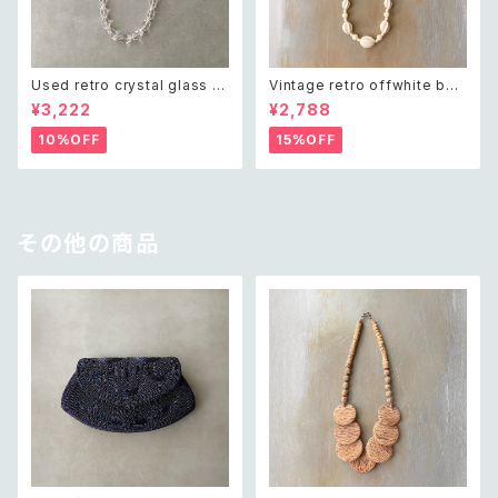
Used retro crystal glass b
Vintage retro offwhite bea
eads necklace レトロ ユーズ
ds necklace レトロ ヴィンテ
¥3,222
¥2,788
ド アクセサリー クリスタル ガラ
ージ アクセサリー オフホワイト
ス ビーズ ネックレス
ビーズ ネックレス
10%OFF
15%OFF
その他の商品