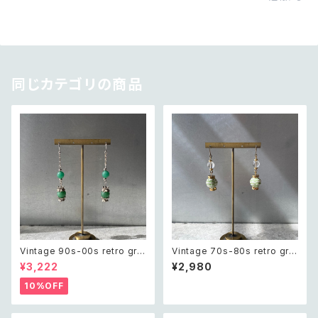
同じカテゴリの商品
Vintage 90s-00s retro gre
Vintage 70s-80s retro gre
en aventurine pierce レトロ
en bijou classical beads pi
¥3,222
¥2,980
ヴィンテージ アクセサリー 天然
erce レトロ ヴィンテージ アク
石 グリーンアベンチュリン ピア
セサリー グリーン ビジュー クラ
10%OFF
ス/イヤリング
シカル ビーズ ピアス/イヤリング