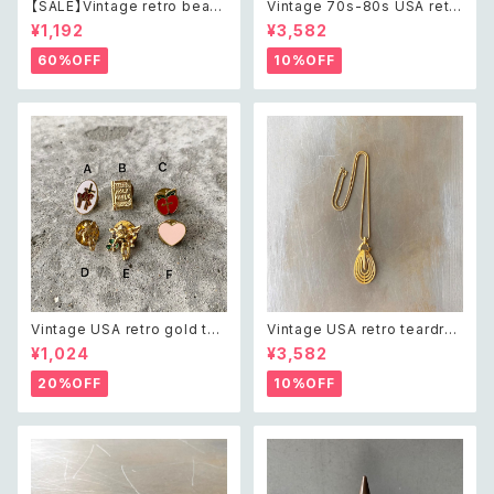
【SALE】Vintage retro bead
Vintage 70s-80s USA retr
s embroidery navy blue po
o circle wood beads neckl
¥1,192
¥3,582
uch レトロ ヴィンテージ ホワイ
ace レトロ アメリカ ヴィンテー
ト ビーズ刺繍 ネイビー 紺色 ポ
ジ アクセサリー サークル ウッド
60%OFF
10%OFF
ーチ
ビーズ ネックレス
Vintage USA retro gold ton
Vintage USA retro teardro
e mini pin brooch レトロ ア
p open charm necklace レ
¥1,024
¥3,582
メリカ ヴィンテージ アクセサリ
トロ アメリカ ヴィンテージ アク
ー レトロ ゴールド ミニ ピン ブ
セサリー ゴールド ティアドロッ
20%OFF
10%OFF
ローチ
プ オープン チャーム ネックレス