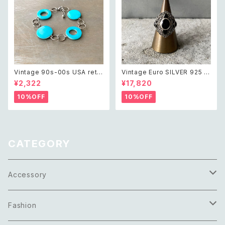
Vintage 90s-00s USA retr
Vintage Euro SILVER 925 o
o blue shell beads bracele
nyx marcasite classical de
¥2,322
¥17,820
t レトロ アメリカ ヴィンテージ
sign ring レトロ ユーロ ヴィン
アクセサリー ブルー シェル ビー
テージ アクセサリー シルバー9
10%OFF
10%OFF
ズ ブレスレット
25 天然石 オニキス マーカサイ
ト クラシカル デザイン リング
CATEGORY
Accessory
Necklace
Fashion