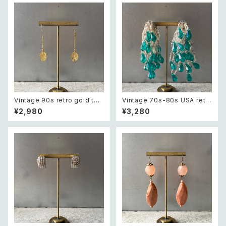
Vintage 90s retro gold ton
Vintage 70s-80s USA retr
e botanical leaf pierce レト
o green tassel beads big
¥2,980
¥3,280
ロ ヴィンテージ アクセサリー ゴ
pierce レトロ アメリカ ヴィン
ールド ボタニカル リーフ ピア
テージ アクセサリー グリーン タ
ス/イヤリング
ッセル ビーズ ビッグ ピアス