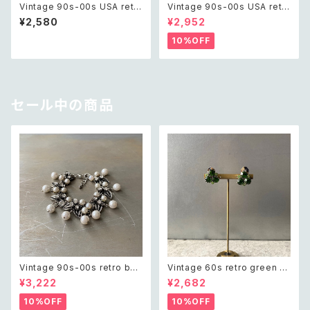
Vintage 90s-00s USA retr
Vintage 90s-00s USA retr
o textured half hoop pierc
o pink×gold marble beads
¥2,580
¥2,952
e レトロ アメリカ ヴィンテージ
pierce レトロ アメリカ ヴィン
アクセサリー シルバー テクスチ
テージ アクセサリー ピンク×ゴ
10%OFF
ャード ハーフ フープ ピアス
ールド マーブル ビーズ ピアス/
イヤリング
セール中の商品
Vintage 90s-00s retro bot
Vintage 60s retro green bi
anical crystal bijou×pearl
jou earring レトロ ヴィンテー
¥3,222
¥2,682
bracelet レトロ ヴィンテージ
ジ アクセサリー グリーン ビジュ
アクセサリー ボタニカル クリス
ー イヤリング
10%OFF
10%OFF
タル ビジュー×パール ブレスレ