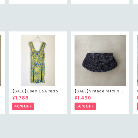
テ
celet レトロ ヴィンテージ ア
ンテージ アクセサリー クラッ
クセサリー 天然石 ラフカット
ク ビーズ ブレスレット
グリーンアベンチュリン ブレ
スレット
【SALE】Used USA retro b
【SALE】Vintage retro bea
h
otanical flower salopett
ds embroidery navy blue
¥1,788
¥1,490
e short pants レトロ アメリ
pouch レトロ ヴィンテージ
カ ユーズド 古着 ライトグリー
ホワイト ビーズ刺繍 ネイビー
40%OFF
50%OFF
ン ボタニカル フラワー サロペ
紺色 ポーチ
ット ショートパンツ