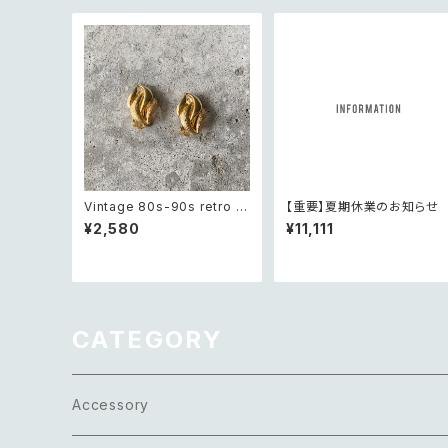
Vintage 80s-90s retro cl
【重要】夏期休業のお知らせ
assical textured design
¥2,580
¥11,111
earring レトロ ヴィンテージ
アクセサリー ゴールド クラシ
カル テクスチャード デザイン
イヤリング
CATEGORY
Accessory