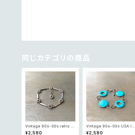
同じカテゴリの商品
Vintage 90s-00s retro m
Vintage 90s-00s USA re
etal wire flower chain br
ro blue shell beads brac
¥2,580
¥2,580