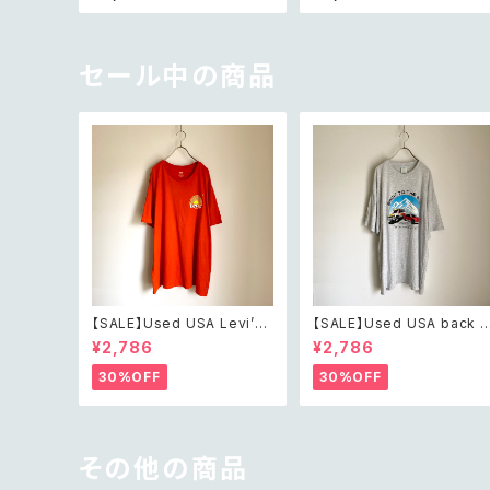
acelet レトロ ヴィンテージ
elet レトロ アメリカ ヴィン
アクセサリー シルバー メタル
ージ アクセサリー ブルー シ
ワイヤー フラワー チェーン ブ
ェル ビーズ ブレスレット
レスレット
セール中の商品
【SALE】Used USA Levi’s
【SALE】Used USA back t
sunrise design orange t
o the 80s car design t s
¥2,786
¥2,786
shirt レトロ アメリカ ユーズ
irt レトロ アメリカ ユーズド
ド 古着 リーバイス サンライズ
古着 カーデザイン ライトグレ
30%OFF
30%OFF
デザイン オレンジ Tシャツ X
ー Tシャツ XXL
XL
その他の商品