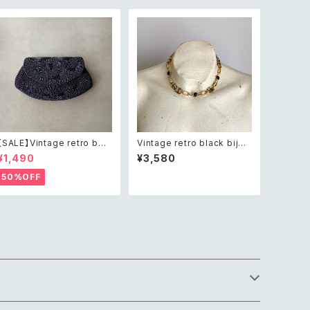
【SALE】Vintage retro bea
Vintage retro black bijou
ds embroidery navy blue
bicolor chain necklace レ
¥1,490
¥3,580
pouch レトロ ヴィンテージ
トロ ヴィンテージ アクセサリ
ホワイト ビーズ刺繍 ネイビー
ー ブラック ビジュー バイカラ
50%OFF
紺色 ポーチ
ー チェーン ネックレス