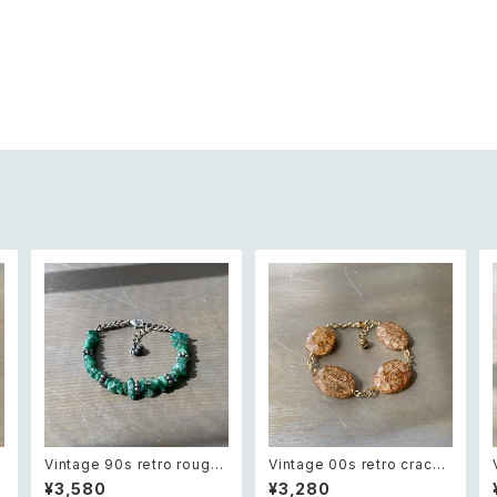
t
Vintage 90s retro rough
Vintage 00s retro crack
cut green aventurine bra
beads bracelet レトロ ヴィ
¥3,580
¥3,280