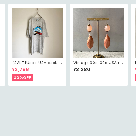
【SALE】Used USA back t
Vintage 90s-00s USA ret
o the 80s car design t sh
ro pink×gold marble bea
¥2,786
¥3,280
irt レトロ アメリカ ユーズド
ds pierce レトロ アメリカ ヴ
古着 カーデザイン ライトグレ
ィンテージ アクセサリー ピン
30%OFF
ー Tシャツ XXL
ク×ゴールド マーブル ビーズ
ピアス/イヤリング