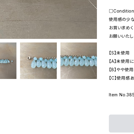
□Conditi
使用感の少な
お買い求めく
お願いいたし
【S】未使用
【A】未使用
【B】やや使
【C】使用感
Item No.38