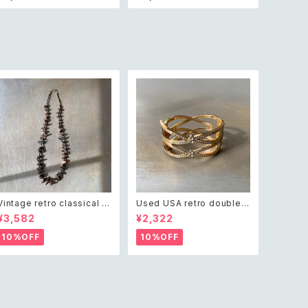
s bracelet レトロ ヴィンテ
acelet レトロ アメリカ ヴィ
ージ アクセサリー グリーン
ンテージ アクセサリー グリー
ビジュー クラシカル ビーズ ブ
ン 緑 ガラス ビーズ ブレスレ
レスレット
ット
Vintage retro classical ro
Used USA retro double c
ugh cut shell beads nec
ross crystal bijou bangle
¥3,582
¥2,322
klace レトロ ヴィンテージ ア
レトロ アメリカ ユーズド アク
クセサリー クラシカル ラフカ
セサリー ゴールド ダブル クロ
10%OFF
10%OFF
ット シェル ビーズ ネックレス
ス ビジュー バングル