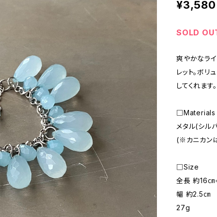
¥3,580
SOLD OU
爽やかなライ
レット。ボリ
してくれます。
□Materials
メタル(シル
(※カニカン
□Size
全長 約16㎝
幅 約2.5㎝
27g