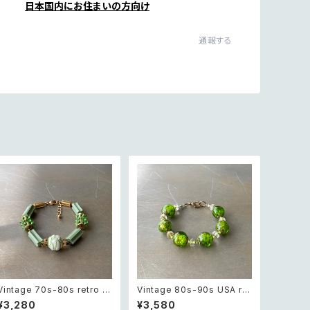
日本国内にお住まいの方向け
通報する
Vintage 70s-80s retro gr
Vintage 80s-90s USA ret
een bijou classical bead
ro green glass beads br
¥3,280
¥3,580