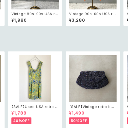
m
Vintage 80s-90s USA ret
Vintage 90s-00s USA ret
ro sun design pierce レト
ro pink×gold marble bea
¥1,980
¥3,280
ロ アメリカ ヴィンテージ アク
ds pierce レトロ アメリカ ヴ
セサリー 太陽 デザイン ピア
ィンテージ アクセサリー ピン
シ
ス
ク×ゴールド マーブル ビーズ
ン
ピアス/イヤリング
【SALE】Used USA retro b
【SALE】Vintage retro bea
h
otanical flower salopett
ds embroidery navy blue
¥1,788
¥1,490
e short pants レトロ アメリ
pouch レトロ ヴィンテージ
カ ユーズド 古着 ライトグリー
ホワイト ビーズ刺繍 ネイビー
40%OFF
50%OFF
ン ボタニカル フラワー サロペ
紺色 ポーチ