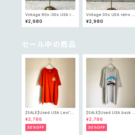
Vintage 90s-00s USA ret
Vintage 00s USA retro 
ro amber color beads pi
onotone bijou classical
¥2,980
¥2,980
erce レトロ アメリカ ヴィン
design pierce レトロ アメ
テージ アクセサリー 琥珀色
リカ ヴィンテージ アクセサリ
ビーズ ピアス/イヤリング
ー モノトーン ビジュー クラ
カル デザイン ピアス/イヤリ
グ
セール中の商品
【SALE】Used USA Levi’s
【SALE】Used USA back t
sunrise design orange t
o the 80s car design t s
¥2,786
¥2,786
shirt レトロ アメリカ ユーズ
irt レトロ アメリカ ユーズド
ド 古着 リーバイス サンライズ
古着 カーデザイン ライトグレ
30%OFF
30%OFF
デザイン オレンジ Tシャツ X
ー Tシャツ XXL