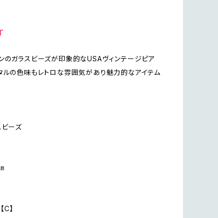
T
ンのガラスビーズが印象的なUSAヴィンテージピア
タルの色味もレトロな雰囲気があり魅力的なアイテム
スビーズ
㎝
on【C】