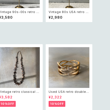
Vintage 90s-00s retro gr
Vintage 80s USA retro bl
een aventurine pierce レ
ack enamel circle desig
¥3,580
¥2,980
トロ ヴィンテージ アクセサリ
n pierces レトロ アメリカ ヴ
ー 天然石 グリーンアベンチュ
ィンテージ アクセサリー ブラ
リン ピアス/イヤリング
ック エナメル サークル デザイ
ン ピアス
Vintage retro classical ro
Used USA retro double c
ugh cut shell beads nec
ross crystal bijou bangle
¥3,582
¥2,322
klace レトロ ヴィンテージ ア
レトロ アメリカ ユーズド アク
クセサリー クラシカル ラフカ
セサリー ゴールド ダブル クロ
10%OFF
10%OFF
ット シェル ビーズ ネックレス
ス ビジュー バングル