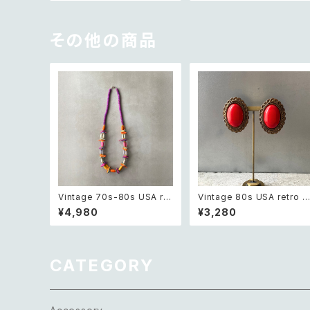
XL
その他の商品
Vintage 70s-80s USA ret
Vintage 80s USA retro r
ro multicolor wood bead
d stone big earring レト
¥4,980
¥3,280
s necklace レトロ アメリカ
アメリカ ヴィンテージ アクセ
ヴィンテージ アクセサリー マ
サリー レッド ストーン ビッグ
ルチカラー ウッド ビーズ ネッ
イヤリング
クレス
CATEGORY