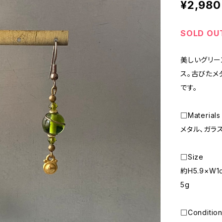
¥2,980
SOLD OU
美しいグリー
ス。古びたメ
です。
□Materials
メタル、ガラ
□Size
約H5.9×W1
5g
□Conditi