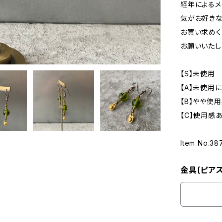
経年によるメ
気がお好きな
お買い求めく
お願いいたし
【S】未使用
【A】未使用
【B】やや使
【C】使用感
Item No.38
金具(ピアス