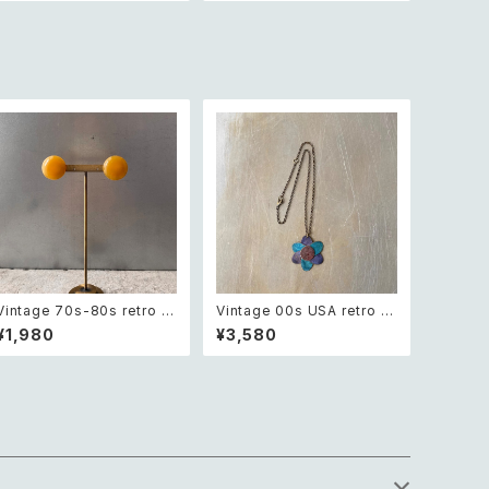
Vintage 70s-80s retro ci
Vintage 00s USA retro bl
rcle design earrings レト
ue painted botanical flo
¥1,980
¥3,580
ロ ヴィンテージ アクセサリー
wer design necklace レト
サークル デザイン イヤリング
ロ アメリカ ヴィンテージ アク
セサリー ブルー ペイント ボタ
ニカル フラワー デザイン ネッ
クレス