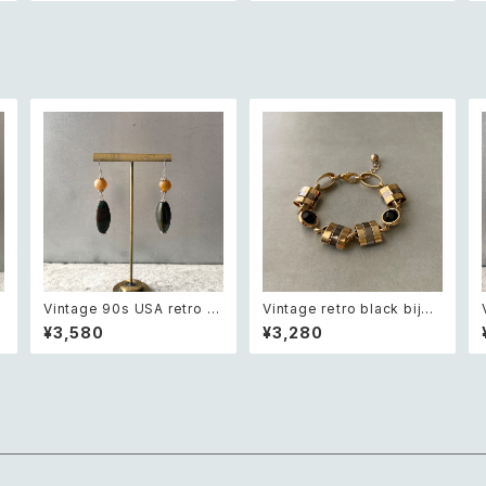
ット ショートパンツ
e
Vintage 90s USA retro n
Vintage retro black bijou
ロ
atural stone agate×gree
bicolor chain bracelet レ
¥3,580
¥3,280
n jasper swing design pi
トロ ヴィンテージ アクセサリ
erce レトロ アメリカ ヴィン
ー ブラック ビジュー バイカラ
テージ アクセサリー 天然石
ー チェーン ブレスレット
アゲート×グリーンジャスパー
スウィング デザイン ピアス/イ
ヤリング