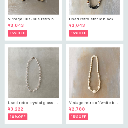
Vintage 80s-90s retro bot
Used retro ethnic black be
anical leaf charm bracelet
ads necklace レトロ ユーズ
¥3,043
¥3,043
レトロ ヴィンテージ アクセサリ
ド アクセサリー エスニック ブラ
ー ゴールド ボタニカル リーフ
ック ビーズ ネックレス
15%OFF
15%OFF
チャーム ブレスレット
Used retro crystal glass b
Vintage retro offwhite bea
eads necklace レトロ ユーズ
ds necklace レトロ ヴィンテ
¥3,222
¥2,788
ド アクセサリー クリスタル ガラ
ージ アクセサリー オフホワイト
ス ビーズ ネックレス
ビーズ ネックレス
10%OFF
15%OFF