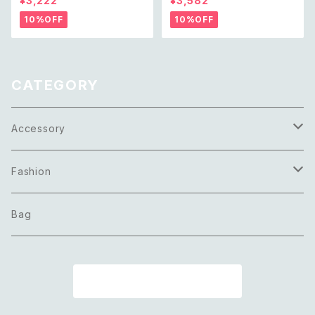
¥3,222
¥3,582
ロ アメリカ ヴィンテージ アクセ
agon design necklace レト
サリー トリプルカラー チェーン
ロ アメリカ ヴィンテージ アクセ
10%OFF
10%OFF
ネックレス
サリー ブルー バイカラー エナメ
ル ヘキサゴン デザイン ネックレ
ス
CATEGORY
Accessory
Necklace
Fashion
Pierce
Tops
Bag
Earring
Bottoms
商品一覧に戻る
Bracelet
Onepiece