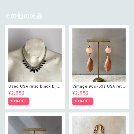
その他の商品
Used USA retro black bijo
Vintage 90s-00s USA retr
u necklace レトロ アメリカ ユ
o pink×gold marble beads
¥2,952
¥2,952
ーズド アクセサリー ブラック ビ
pierce レトロ アメリカ ヴィン
ジュー ネックレス
テージ アクセサリー ピンク×ゴ
10%OFF
10%OFF
ールド マーブル ビーズ ピアス/
イヤリング