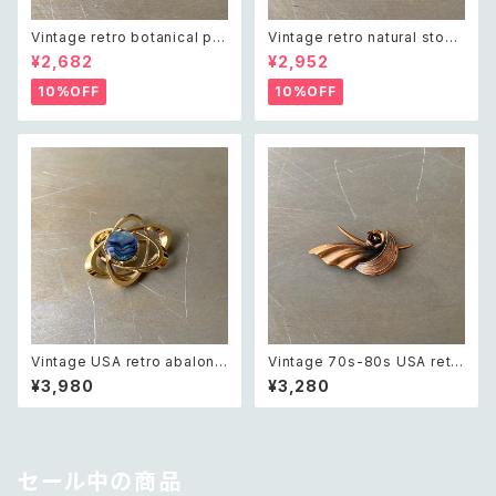
Vintage retro botanical pe
Vintage retro natural stone
arl×bijou brooch レトロ ヴィ
classical brooch レトロ ヴィ
¥2,682
¥2,952
ンテージ アクセサリー ボタニカ
ンテージ アクセサリー 天然石
ル パール×ビジュー ドレープ チ
クラシカル ブローチ
10%OFF
10%OFF
ェーン ブローチ
Vintage USA retro abalone
Vintage 70s-80s USA retr
shell cosmic design brooc
o copper botanical flower
¥3,980
¥3,280
h レトロ アメリカ ヴィンテージ
design brooch レトロ アメリ
アクセサリー 天然石 アバロンシ
カ ヴィンテージ アクセサリー 銅
ェル 宇宙 デザイン ブローチ
製 ボタニカル フラワー デザイン
ブローチ
セール中の商品