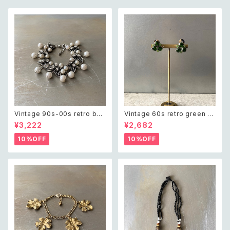
Vintage 90s-00s retro bot
Vintage 60s retro green bi
anical crystal bijou×pearl
jou earring レトロ ヴィンテー
¥3,222
¥2,682
bracelet レトロ ヴィンテージ
ジ アクセサリー グリーン ビジュ
アクセサリー ボタニカル クリス
ー イヤリング
10%OFF
10%OFF
タル ビジュー×パール ブレスレ
ット