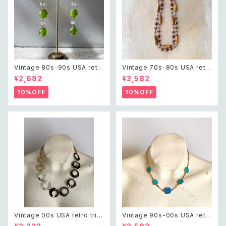
Vintage 80s-90s USA retr
Vintage 70s-80s USA retr
o green glass beads pierc
o classical beads necklac
¥2,682
¥3,582
e レトロ アメリカ ヴィンテージ
e レトロ アメリカ ヴィンテージ
アクセサリー グリーン 緑 ガラス
アクセサリー クラシカル ビーズ
10%OFF
10%OFF
ビーズ ピアス/イヤリング
2連 ネックレス
Vintage 00s USA retro tripl
Vintage 90s-00s USA retr
e color chain necklace レト
o blue bicolor enamel hex