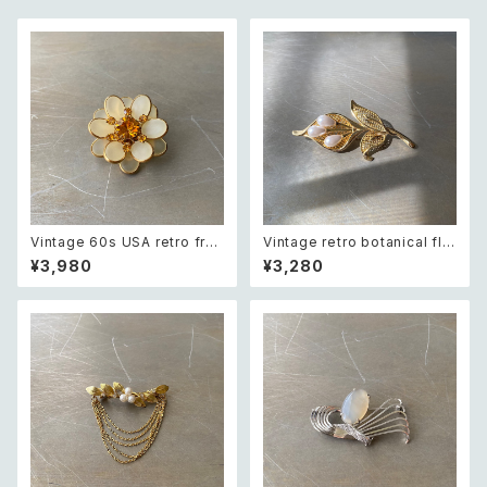
Vintage 60s USA retro fros
Vintage retro botanical flo
ted glass botanical flower
wer pearl brooch レトロ ヴィ
¥3,980
¥3,280
crystal bijou brooch レトロ
ンテージ アクセサリー ボタニカ
アメリカ ヴィンテージ アクセサ
ル フラワー パール ブローチ
リー フロストガラス ボタニカル
フラワー クリスタル ビジュー ブ
ローチ