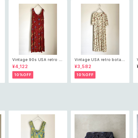
Vintage 90s USA retro b
Vintage USA retro botani
otanical flower design re
cal rose flower pattern o
¥4,122
¥3,582
s
d sleeveless long one pi
ne piece レトロ アメリカ ヴ
ア
ece レトロ アメリカ ヴィンテ
ィンテージ 古着 ボタニカル
10%OFF
10%OFF
タ
ージ 古着 ボタニカル フラワ
ローズ フラワー 花柄 ワンピ
ラ
ー柄 レッド 赤 ノースリーブ
ース レディース
ロング ワンピース レディース