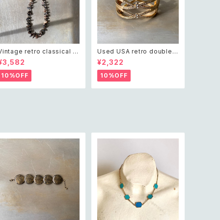
Vintage retro classical ro
Used USA retro double c
ugh cut shell beads nec
ross crystal bijou bangle
¥3,582
¥2,322
klace レトロ ヴィンテージ ア
レトロ アメリカ ユーズド アク
クセサリー クラシカル ラフカ
セサリー ゴールド ダブル クロ
10%OFF
10%OFF
ット シェル ビーズ ネックレス
ス ビジュー バングル