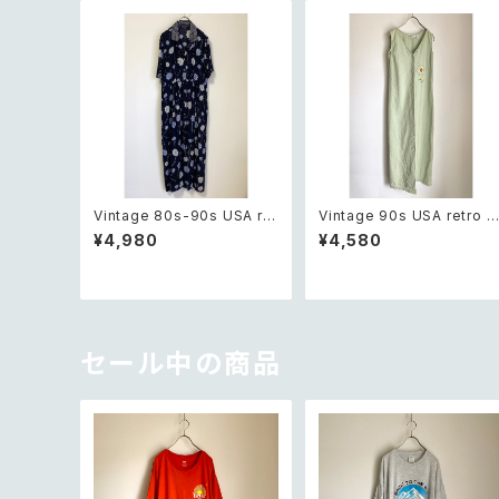
Vintage 80s-90s USA ret
Vintage 90s USA retro b
ro botanical flower patte
otanical sun flower desi
¥4,980
¥4,580
rn navy blue one long pi
gn light green sleevele
ece レトロ アメリカ ヴィンテ
s long one piece レトロ 
ージ 古着 ボタニカル フラワ
メリカ ヴィンテージ 古着 ボ
ー 花柄 ネイビー 紺色 ロング
ニカル フラワー ひまわり柄 
ワンピース
イトグリーン ノースリーブ ロ
ング ワンピース レディース
セール中の商品