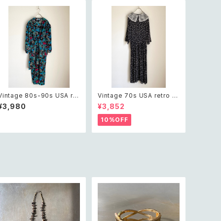
Vintage 80s-90s USA ret
Vintage 70s USA retro b
ro artistic pattern colorfu
otanical flower pattern m
¥3,980
¥3,852
l made in USA onepierce
onotone onepierce レトロ
レトロ アメリカ ヴィンテージ
アメリカ ヴィンテージ 古着 ボ
10%OFF
古着 アーティスティック柄 カ
タニカル 花柄 モノトーン 黒×
ラフル アメリカ製 七分袖 ワン
白 七分袖 ワンピース レディ
ピース レディース
ース