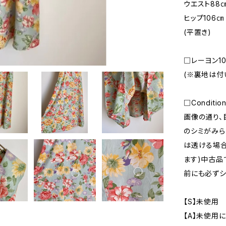
ウエスト88
ヒップ106㎝
(平置き)
□レーヨン1
(※裏地は付
□Conditio
画像の通り、
のシミがみら
は透ける場合
ます)中古品
前にも必ずシ
【S】未使用
【A】未使用