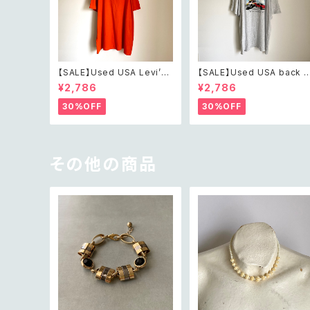
【SALE】Used USA Levi’s
【SALE】Used USA back t
sunrise design orange t
o the 80s car design t s
¥2,786
¥2,786
shirt レトロ アメリカ ユーズ
irt レトロ アメリカ ユーズド
ド 古着 リーバイス サンライズ
古着 カーデザイン ライトグレ
30%OFF
30%OFF
デザイン オレンジ Tシャツ X
ー Tシャツ XXL
XL
その他の商品