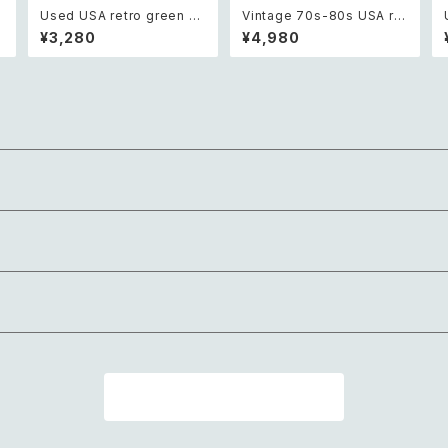
Used USA retro green b
Vintage 70s-80s USA ret
c
eads bracelet レトロ アメ
ro multicolor wood bead
¥3,280
¥4,980
ア
リカ ユーズド アクセサリー グ
s necklace レトロ アメリカ
リーン ビーズ 3連 ブレスレッ
ヴィンテージ アクセサリー マ
ト
ルチカラー ウッド ビーズ ネッ
クレス
商品一覧に戻る