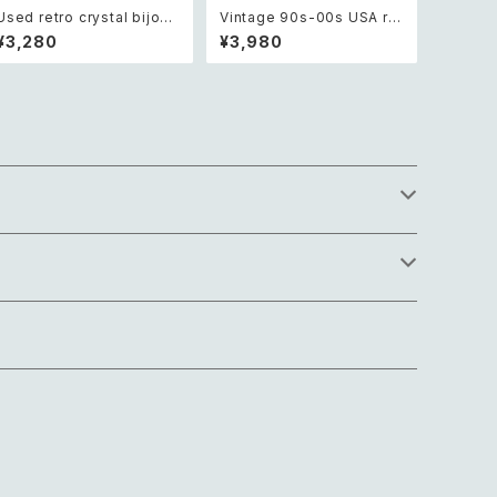
Used retro crystal bijou
Vintage 90s-00s USA ret
antique design bracelet
ro blue bicolor enamel h
¥3,280
¥3,980
レトロ ユーズド アクセサリー
exagon design necklace
クリスタル ビジュー アンティ
レトロ アメリカ ヴィンテージ
ーク デザイン ブレスレット
アクセサリー ブルー バイカラ
ー エナメル ヘキサゴン デザ
イン ネックレス