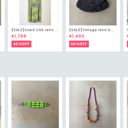
【SALE】Used USA retro b
【SALE】Vintage retro bea
h
otanical flower salopett
ds embroidery navy blue
¥1,788
¥1,490
e short pants レトロ アメリ
pouch レトロ ヴィンテージ
カ ユーズド 古着 ライトグリー
ホワイト ビーズ刺繍 ネイビー
40%OFF
50%OFF
ン ボタニカル フラワー サロペ
紺色 ポーチ
ット ショートパンツ