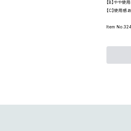
【B】やや使
【C】使用感
Item No.32