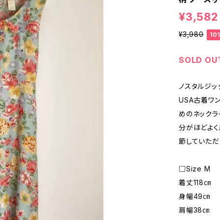
¥3,582
¥3,980
10
SOLD OU
ノスタルジッ
USA古着ワ
めのネックラ
分がほどよく
節していただ
□Size M
着丈118㎝
身幅49㎝
肩幅38㎝