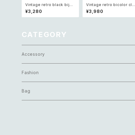
Vintage retro black bijou
Vintage retro bicolor cla
bicolor chain bracelet レ
ssical carving beads ne
¥3,280
¥3,980
トロ ヴィンテージ アクセサリ
klace レトロ ヴィンテージ 
ー ブラック ビジュー バイカラ
クセサリー オフホワイト バイ
ー チェーン ブレスレット
カラー クラシカル カービング
ビーズ ネックレス
CATEGORY
Accessory
Necklace
Fashion
Pierce
Tops
Bag
Earring
Bottoms
Bracelet
Onepiece