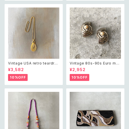
イン ウッド ビーズ ロング ネッ
ザ イースタンスター 扇子 ピン
クレス
ブローチ
Vintage USA retro teardro
Vintage 80s-90s Euro mad
p open charm necklace レ
e in ITALY retro mode desi
¥3,582
¥2,952
トロ アメリカ ヴィンテージ アク
gn earring ユーロ ヴィンテー
セサリー ゴールド ティアドロッ
ジ アクセサリー イタリア製 レト
10%OFF
10%OFF
プ オープン チャーム ネックレス
ロモード デザイン イヤリング