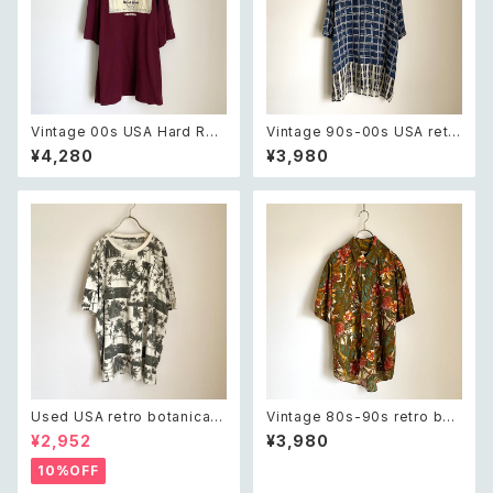
Vintage 00s USA Hard Roc
Vintage 90s-00s USA retr
k CAFE Las Vegas burgund
o navy blue plaid pattern s
¥4,280
¥3,980
y t shirt 2XL レトロ アメリカ
hirt レトロ アメリカ ヴィンテー
ヴィンテージ 古着 ハードロック
ジ 古着 ネイビー チェック柄 半
カフェ ラスベガス バーガンディ
袖 シャツ
ー Tシャツ
Used USA retro botanical
Vintage 80s-90s retro bot
palm tree design Tshirt ユ
anical design shirt レトロ ヴ
¥2,952
¥3,980
ーズド アメリカ 古着 ボタニカル
ィンテージ 古着 クラシカル ボタ
ヤシの木 デザイン Tシャツ ユニ
ニカル デザイン 半袖 シャツ
10%OFF
セックス