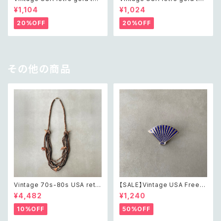
e pin brooch レトロ アメリカ
e mini pin brooch レトロ ア
¥1,104
¥1,024
ヴィンテージ アクセサリー レト
メリカ ヴィンテージ アクセサリ
ロ ゴールド ピン ブローチ
ー レトロ ゴールド ミニ ピン ブ
20%OFF
20%OFF
ローチ
その他の商品
Vintage 70s-80s USA retr
【SALE】Vintage USA Freem
o safari animal design wo
ason order of the eastern
¥4,482
¥1,240
od beads long necklace レ
star hand fan pin brooch ア
トロ アメリカ ヴィンテージ アク
メリカ ヴィンテージ アクセサリ
10%OFF
50%OFF
セサリー サファリ アニマル デザ
ー フリーメイソン オーダーオブ