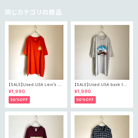
同じカテゴリの商品
【SALE】Used USA Levi’s su
【SALE】Used USA back to t
nrise design orange t shirt
he 80s car design t shirt レ
¥1,990
¥1,990
レトロ アメリカ ユーズド 古着
トロ アメリカ ユーズド 古着 カ
リーバイス サンライズ デザイン
ーデザイン ライトグレー Tシャ
50%OFF
50%OFF
オレンジ Tシャツ XXL
ツ XXL