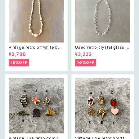
Vintage retro offwhite bea
Used retro crystal glass b
ds necklace レトロ ヴィンテ
eads necklace レトロ ユーズ
¥2,788
¥3,222
ージ アクセサリー オフホワイト
ド アクセサリー クリスタル ガラ
ビーズ ネックレス
ス ビーズ ネックレス
15%OFF
10%OFF
Vintage USA retro gold ton
Vintage USA retro gold ton