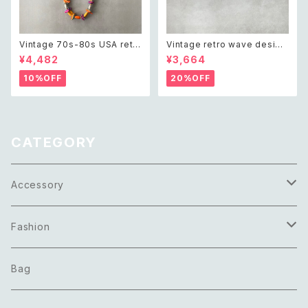
Vintage 70s-80s USA retr
Vintage retro wave design
o multicolor wood beads n
beads embroidery dark gr
¥4,482
¥3,664
ecklace レトロ アメリカ ヴィン
een clutch bag レトロ ヴィン
テージ アクセサリー マルチカラ
テージ ウェーブ デザイン ビー
10%OFF
20%OFF
ー ウッド ビーズ ネックレス
ズ刺繍 ブラック 黒 クラシカル
クラッチバッグ
CATEGORY
Accessory
Necklace
Fashion
Pierce
Tops
Bag