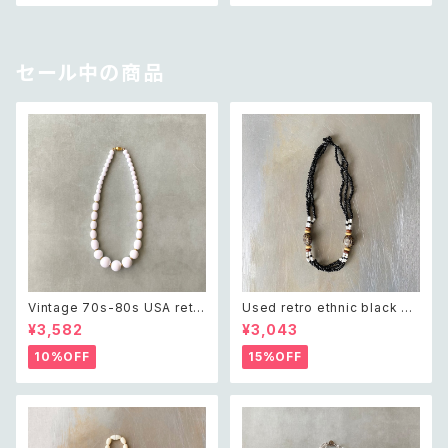
セール中の商品
Vintage 70s-80s USA retr
Used retro ethnic black be
o white beads classical ne
ads necklace レトロ ユーズ
¥3,582
¥3,043
cklace レトロ アメリカ ヴィン
ド アクセサリー エスニック ブラ
テージ アクセサリー ホワイト ビ
ック ビーズ ネックレス
10%OFF
15%OFF
ーズ クラシカル ネックレス