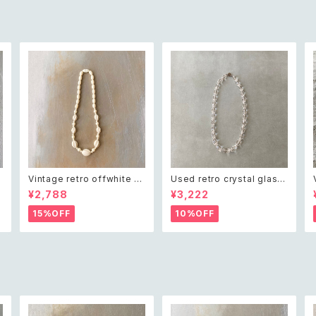
Vintage retro offwhite b
Used retro crystal glass
eads necklace レトロ ヴィ
beads necklace レトロ ユ
¥2,788
¥3,222
ンテージ アクセサリー オフホ
ーズド アクセサリー クリスタ
ワイト ビーズ ネックレス
ル ガラス ビーズ ネックレス
15%OFF
10%OFF