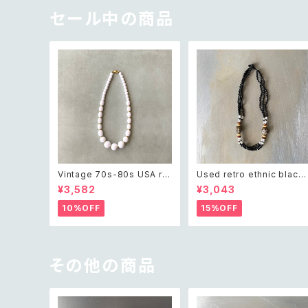
セール中の商品
Vintage 70s-80s USA ret
Used retro ethnic black
ro white beads classical
beads necklace レトロ ユ
¥3,582
¥3,043
necklace レトロ アメリカ ヴ
ーズド アクセサリー エスニッ
ィンテージ アクセサリー ホワ
ク ブラック ビーズ ネックレス
10%OFF
15%OFF
イト ビーズ クラシカル ネック
レス
その他の商品