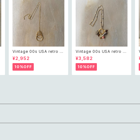
t
Vintage 00s USA retro tri
Vintage 00s USA retro s
ple twist circle design n
afari design elephant sw
¥2,952
¥3,582
ecklace レトロ アメリカ ヴィ
ing charm necklace レト
ー
ンテージ アクセサリー ゴール
ロ アメリカ ヴィンテージ アク
10%OFF
10%OFF
ド トリプル ツイスト サークル
セサリー サファリ デザイン エ
デザイン ネックレス
レファント ゾウ スウィング チ
ャーム ネックレス