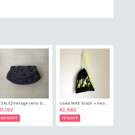
【SALE】Vintage retro bea
Used NIKE black × neon
ds embroidery navy blue
yellow one shoulder kna
¥1,192
¥2,682
pouch レトロ ヴィンテージ
psack レトロ ユーズド ナイ
ホワイト ビーズ刺繍 ネイビー
キ ブラック×ネオンイエロー
60%OFF
10%OFF
紺色 ポーチ
ワンショルダー ナップサック