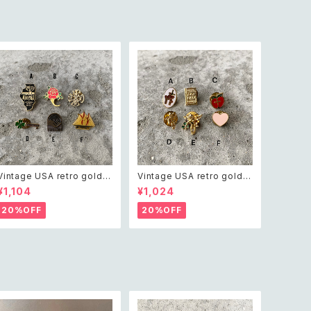
Vintage USA retro gold t
Vintage USA retro gold t
one pin brooch レトロ アメ
one mini pin brooch レト
¥1,104
¥1,024
リカ ヴィンテージ アクセサリ
ロ アメリカ ヴィンテージ アク
ー レトロ ゴールド ピン ブロ
セサリー レトロ ゴールド ミニ
20%OFF
20%OFF
ーチ
ピン ブローチ