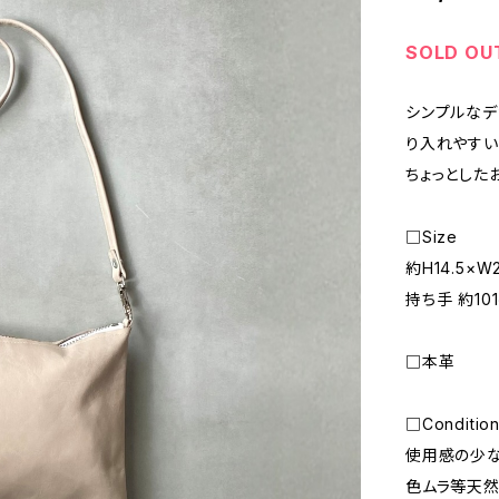
SOLD OU
シンプルなデ
り入れやすい
ちょっとした
□Size
約H14.5×W
持ち手 約10
□本革
□Conditio
使用感の少な
色ムラ等天然