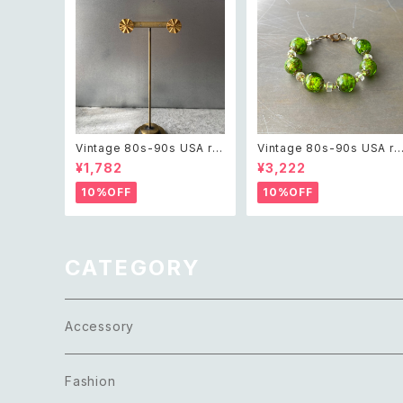
Vintage 80s-90s USA ret
Vintage 80s-90s USA re
ro sun design pierce レト
ro green glass beads br
¥1,782
¥3,222
ロ アメリカ ヴィンテージ アク
acelet レトロ アメリカ ヴィ
セサリー 太陽 デザイン ピア
ンテージ アクセサリー グリ
10%OFF
10%OFF
ス
ン 緑 ガラス ビーズ ブレスレ
ット
CATEGORY
Accessory
Necklace
Fashion