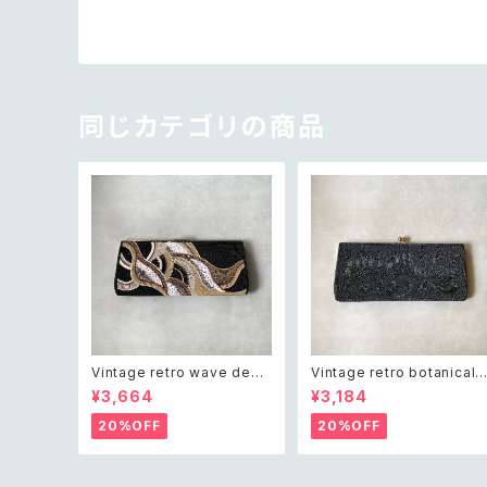
同じカテゴリの商品
Vintage retro wave desi
Vintage retro botanical 
gn beads embroidery da
eads embroidery dark g
¥3,664
¥3,184
rk green clutch bag レト
een clutch bag レトロ ヴィ
ロ ヴィンテージ ウェーブ デ
ンテージ ボタニカル ビーズ
20%OFF
20%OFF
ザイン ビーズ刺繍 ブラック
繍 ダークグリーン クラシカル
黒 クラシカル クラッチバッグ
クラッチバッグ