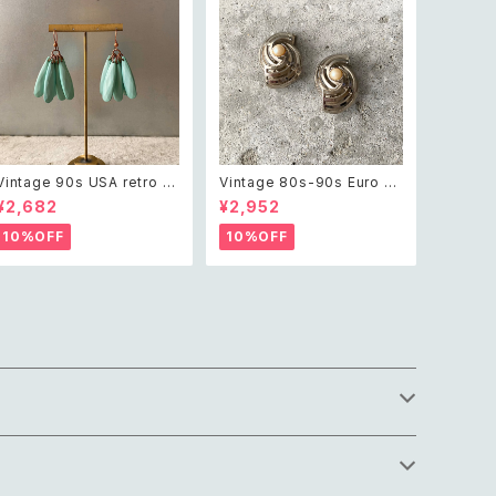
Vintage 90s USA retro s
Vintage 80s-90s Euro m
wing drop beads pierce
ade in ITALY retro mode
¥2,682
¥2,952
レトロ アメリカ ヴィンテージ
design earring ユーロ ヴィ
アクセサリー スウィング ドロ
ンテージ アクセサリー イタリ
10%OFF
10%OFF
ップ ビーズ ピアス
ア製 レトロモード デザイン イ
ヤリング