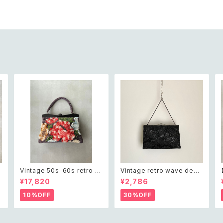
b
Vintage 50s-60s retro b
Vintage retro wave desi
r
otanical flower beads e
gn black beads embroid
¥17,820
¥2,786
mbroidery classical bag
ery bag レトロ ヴィンテージ
刺
レトロ ヴィンテージ ブラック
ウェーブ デザイン ブラック 黒
10%OFF
30%OFF
ボタニカル フラワー 立体 ビ
ビーズ刺繍 バッグ
ーズ刺繍 クラシカル がま口
バッグ