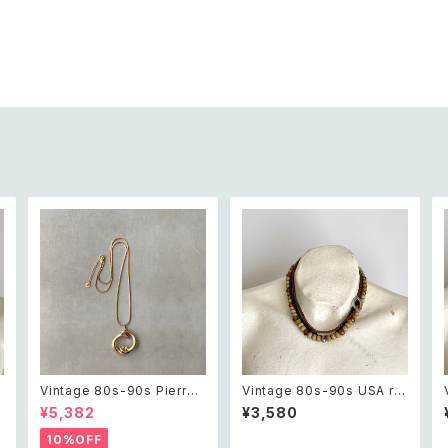
t
Vintage 80s-90s Pierre
Vintage 80s-90s USA ret
cardin crystal bijou bicol
ro brown×black beads n
¥5,382
¥3,580
or geometric necklace レ
ecklace レトロ アメリカ ヴィ
ツ
トロ ヴィンテージ アクセサリ
ンテージ アクセサリー ブラウ
10%OFF