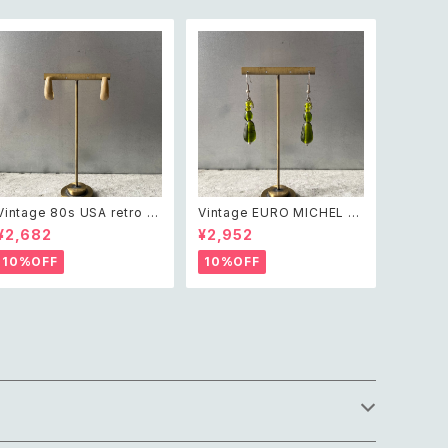
Vintage 80s USA retro b
Vintage EURO MICHEL K
eige enamel hoop pierc
LEIN retro green glass b
¥2,682
¥2,952
e レトロ アメリカ ヴィンテー
eads pierce レトロ ユーロ
ジ アクセサリー ベージュ エ
ヴィンテージ アクセサリー ミ
10%OFF
10%OFF
ナメル フープ ピアス
ッシェルクラン グリーン ガラ
スビーズ ピアス/イヤリング