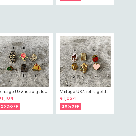
ビジュー クラシカル ビーズ
カット グリーンアベンチュリン
ネックレス
ネックレス
Vintage USA retro gold t
Vintage USA retro gold t
one pin brooch レトロ アメ
one mini pin brooch レト
¥1,104
¥1,024
リカ ヴィンテージ アクセサリ
ロ アメリカ ヴィンテージ アク
ー レトロ ゴールド ピン ブロ
セサリー レトロ ゴールド ミニ
20%OFF
20%OFF
ーチ
ピン ブローチ