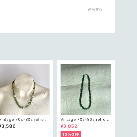
通報する
Vintage 70s-80s retro gr
Vintage 70s-80s retro ro
een bijou classical bead
ugh cut green aventurine
¥3,580
¥3,852
s necklace レトロ ヴィンテ
necklace レトロ ヴィンテー
ージ アクセサリー グリーン
ジ アクセサリー 天然石 ラフ
10%OFF