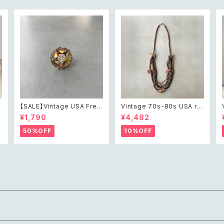
t
【SALE】Vintage USA Free
Vintage 70s-80s USA ret
n
mason order of the east
ro safari animal design w
¥1,790
¥4,482
ィ
ern star 25 year member
ood beads long necklac
石
pin brooch アメリカ ヴィン
e レトロ アメリカ ヴィンテー
50%OFF
10%OFF
ネ
テージ アクセサリー フリーメ
ジ アクセサリー サファリ アニ
イソン オーダーオブザ イース
マル デザイン ウッド ビーズ
タンスター 25年 メンバー ピ
ロング ネックレス
ン ブローチ