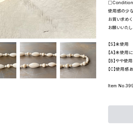
□Conditi
使用感の少な
お買い求めく
お願いいたし
【S】未使用
【A】未使用
【B】やや使
【C】使用感
Item No.39