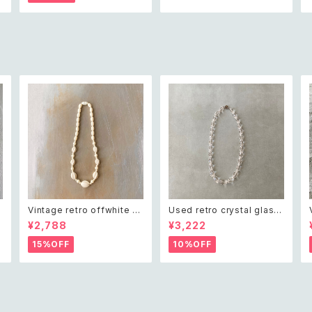
ー ピエール・カルダン クリス
ン×ブラック ビーズ 3連 ネッ
タル ビジュー バイカラー ジオ
クレス
メトリック ネックレス
Vintage retro offwhite b
Used retro crystal glass
eads necklace レトロ ヴィ
beads necklace レトロ ユ
¥2,788
¥3,222
ンテージ アクセサリー オフホ
ーズド アクセサリー クリスタ
ワイト ビーズ ネックレス
ル ガラス ビーズ ネックレス
15%OFF
10%OFF