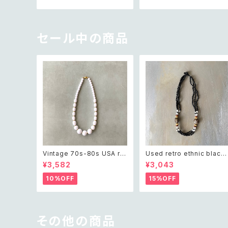
ワイヤーワーク ネックレス
セール中の商品
Vintage 70s-80s USA ret
Used retro ethnic black
ro white beads classical
beads necklace レトロ ユ
¥3,582
¥3,043
necklace レトロ アメリカ ヴ
ーズド アクセサリー エスニッ
ィンテージ アクセサリー ホワ
ク ブラック ビーズ ネックレス
10%OFF
15%OFF
イト ビーズ クラシカル ネック
レス
その他の商品