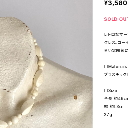
¥3,580
SOLD OU
レトロなマー
クレス。コー
るい雰囲気に
□Materials
プラスチック
□Size
全長 約46㎝
幅 約1.3㎝
27g