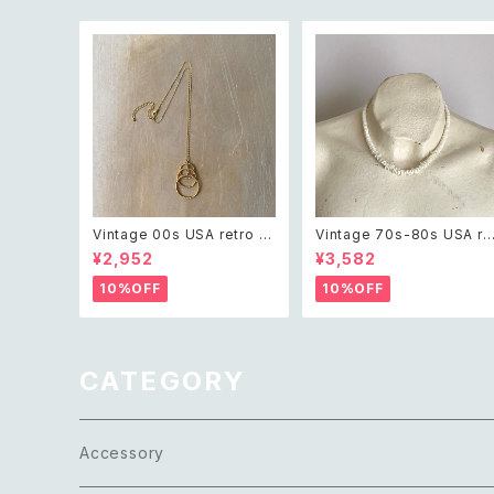
Vintage 00s USA retro tri
Vintage 70s-80s USA re
ple twist circle design n
ro white shell classical 
¥2,952
¥3,582
ecklace レトロ アメリカ ヴィ
ecklace レトロ アメリカ ヴ
ンテージ アクセサリー ゴール
ンテージ アクセサリー 天然
10%OFF
10%OFF
ド トリプル ツイスト サークル
ホワイト シェル クラシカル 
デザイン ネックレス
ックレス
CATEGORY
Accessory