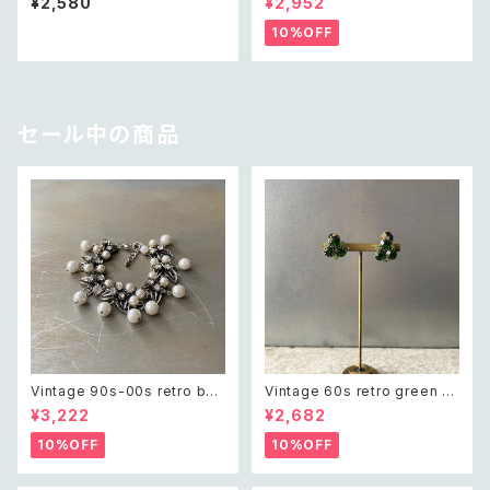
¥2,580
¥2,952
e レトロ アメリカ ヴィンテージ
pierce レトロ アメリカ ヴィン
アクセサリー シルバー テクスチ
テージ アクセサリー ピンク×ゴ
10%OFF
ャード ハーフ フープ ピアス
ールド マーブル ビーズ ピアス/
イヤリング
セール中の商品
Vintage 90s-00s retro bot
Vintage 60s retro green bi
anical crystal bijou×pearl
jou earring レトロ ヴィンテー
¥3,222
¥2,682
bracelet レトロ ヴィンテージ
ジ アクセサリー グリーン ビジュ
アクセサリー ボタニカル クリス
ー イヤリング
10%OFF
10%OFF
タル ビジュー×パール ブレスレ
ット