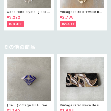
Used retro crystal glass b
Vintage retro offwhite bea
eads necklace レトロ ユーズ
ds necklace レトロ ヴィンテ
¥3,222
¥2,788
ド アクセサリー クリスタル ガラ
ージ アクセサリー オフホワイト
ス ビーズ ネックレス
ビーズ ネックレス
10%OFF
15%OFF
その他の商品
【SALE】Vintage USA Freem
Vintage retro wave design
ason order of the eastern
beads embroidery dark gr
¥1,240
¥3,664