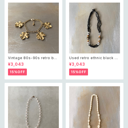
Vintage 80s-90s retro bot
Used retro ethnic black be
anical leaf charm bracelet
ads necklace レトロ ユーズ
¥3,043
¥3,043
レトロ ヴィンテージ アクセサリ
ド アクセサリー エスニック ブラ
ー ゴールド ボタニカル リーフ
ック ビーズ ネックレス
15%OFF
15%OFF
チャーム ブレスレット