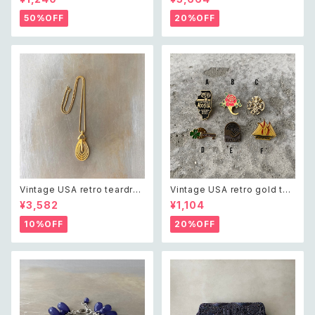
star hand fan pin brooch ア
een clutch bag レトロ ヴィン
メリカ ヴィンテージ アクセサリ
テージ ウェーブ デザイン ビー
50%OFF
20%OFF
ー フリーメイソン オーダーオブ
ズ刺繍 ブラック 黒 クラシカル
ザ イースタンスター 扇子 ピン
クラッチバッグ
ブローチ
Vintage USA retro teardro
Vintage USA retro gold ton
p open charm necklace レ
e pin brooch レトロ アメリカ
¥3,582
¥1,104
トロ アメリカ ヴィンテージ アク
ヴィンテージ アクセサリー レト
セサリー ゴールド ティアドロッ
ロ ゴールド ピン ブローチ
10%OFF
20%OFF
プ オープン チャーム ネックレス