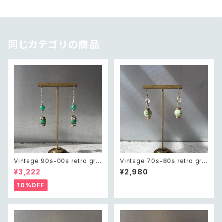
同じカテゴリの商品
Vintage 90s-00s retro gre
Vintage 70s-80s retro gre
en aventurine pierce レトロ
en bijou classical beads pi
¥3,222
¥2,980
ヴィンテージ アクセサリー 天然
erce レトロ ヴィンテージ アク
石 グリーンアベンチュリン ピア
セサリー グリーン ビジュー クラ
10%OFF
ス/イヤリング
シカル ビーズ ピアス/イヤリング