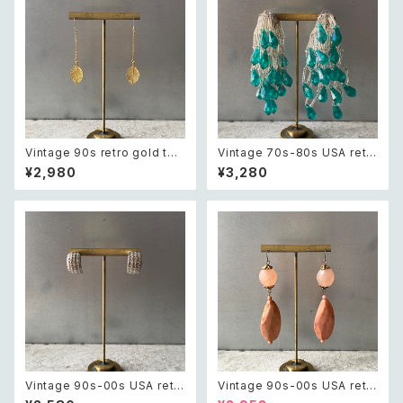
Vintage 90s retro gold ton
Vintage 70s-80s USA retr
e botanical leaf pierce レト
o green tassel beads big
¥2,980
¥3,280
ロ ヴィンテージ アクセサリー ゴ
pierce レトロ アメリカ ヴィン
ールド ボタニカル リーフ ピア
テージ アクセサリー グリーン タ
ス/イヤリング
ッセル ビーズ ビッグ ピアス
Vintage 90s-00s USA retr
Vintage 90s-00s USA retr
o textured half hoop pierc
o pink×gold marble beads