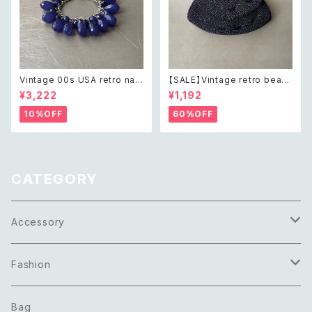
Vintage 00s USA retro nav
【SALE】Vintage retro bead
y blue drop beads bracele
s embroidery navy blue po
¥3,222
¥1,192
t レトロ アメリカ ヴィンテージ
uch レトロ ヴィンテージ ホワイ
アクセサリー ネイビーブルー ド
ト ビーズ刺繍 ネイビー 紺色 ポ
10%OFF
60%OFF
ロップ ビーズ ブレスレット
ーチ
CATEGORY
Accessory
Necklace
Fashion
Pierce
Tops
Bag