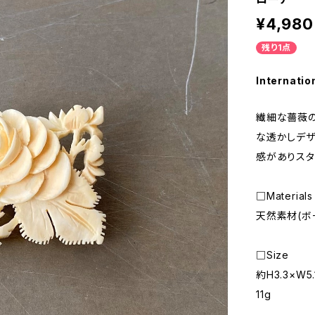
¥4,980
残り1点
Internatio
繊細な薔薇の
な透かしデザ
感がありスタ
□Materials
天然素材(ボ
□Size
約H3.3×W5
11g