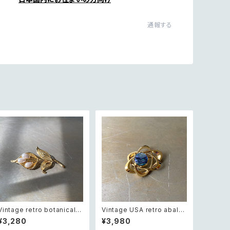
通報する
Vintage retro botanical fl
Vintage USA retro abalo
ower pearl brooch レトロ
ne shell cosmic design
¥3,280
¥3,980
ヴィンテージ アクセサリー ボ
brooch レトロ アメリカ ヴィ