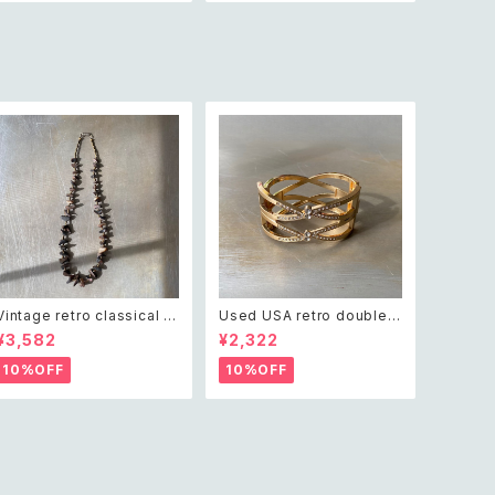
タニカル フラワー パール ブロ
ンテージ アクセサリー 天然石
ーチ
アバロンシェル 宇宙 デザイン
ブローチ
Vintage retro classical ro
Used USA retro double c
ugh cut shell beads nec
ross crystal bijou bangle
¥3,582
¥2,322
klace レトロ ヴィンテージ ア
レトロ アメリカ ユーズド アク
クセサリー クラシカル ラフカ
セサリー ゴールド ダブル クロ
10%OFF
10%OFF
ット シェル ビーズ ネックレス
ス ビジュー バングル