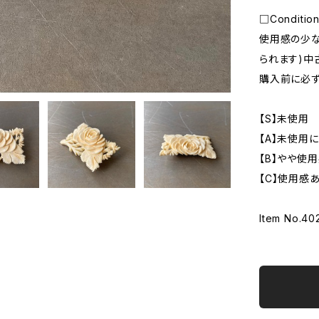
□Conditi
使用感の少な
られます)中
購入前に必ず
【S】未使用
【A】未使用
【B】やや使
【C】使用感
Item No.40