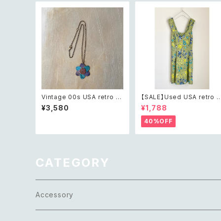
Vintage 00s USA retro bl
【SALE】Used USA retro b
ue painted botanical flo
otanical flower salopett
¥3,580
¥1,788
wer design necklace レト
e short pants レトロ アメ
ロ アメリカ ヴィンテージ アク
カ ユーズド 古着 ライトグリー
40%OFF
セサリー ブルー ペイント ボタ
ン ボタニカル フラワー サロ
ニカル フラワー デザイン ネッ
ット ショートパンツ
クレス
CATEGORY
Accessory