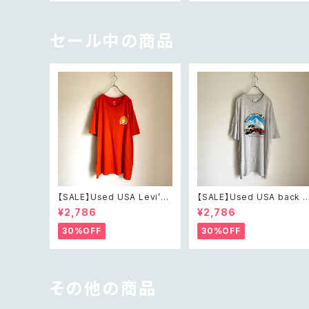
レトロ アメリカ ヴィンテージ
天然石 クラシカル ブローチ
アクセサリー フロストガラス
ボタニカル フラワー クリスタ
ル ビジュー ブローチ
セール中の商品
【SALE】Used USA Levi’s
【SALE】Used USA back t
sunrise design orange t
o the 80s car design t s
¥2,786
¥2,786
shirt レトロ アメリカ ユーズ
irt レトロ アメリカ ユーズド
ド 古着 リーバイス サンライズ
古着 カーデザイン ライトグレ
30%OFF
30%OFF
デザイン オレンジ Tシャツ X
ー Tシャツ XXL
XL
その他の商品