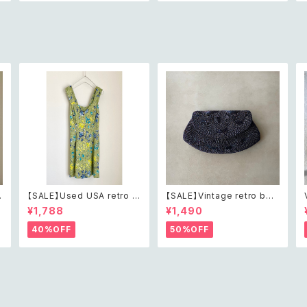
トライアングル ボタニカル レ
タニカル パール×ビジュー ド
ース デザイン ブローチ
レープ チェーン ブローチ
【SALE】Used USA retro b
【SALE】Vintage retro bea
h
otanical flower salopett
ds embroidery navy blue
¥1,788
¥1,490
e short pants レトロ アメリ
pouch レトロ ヴィンテージ
カ ユーズド 古着 ライトグリー
ホワイト ビーズ刺繍 ネイビー
40%OFF
50%OFF
ン ボタニカル フラワー サロペ
紺色 ポーチ
ット ショートパンツ