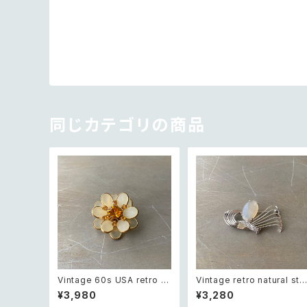
同じカテゴリの商品
Vintage 60s USA retro fr
Vintage retro natural sto
osted glass botanical flo
ne classical brooch レト
¥3,980
¥3,280
wer crystal bijou brooch
ロ ヴィンテージ アクセサリー