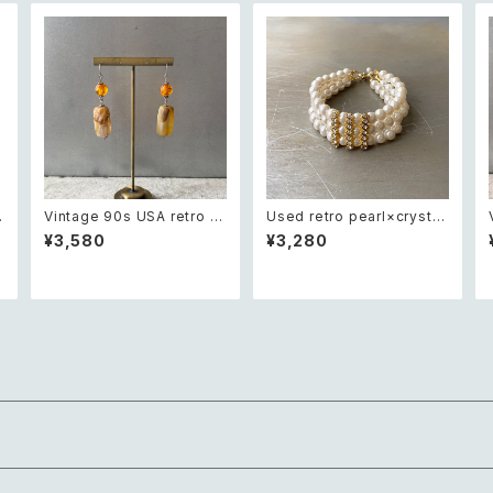
Vintage 90s USA retro n
Used retro pearl×crystal
atural stone agate swing
bijou wide bracelet レト
¥3,580
¥3,280
リ
design pierce レトロ アメ
ロ ユーズド アクセサリー クリ
リカ ヴィンテージ アクセサリ
スタル ビジュー 3連 ワイド ブ
ペ
ー 天然石 アゲート スウィン
レスレット
グ デザイン ピアス/イヤリング