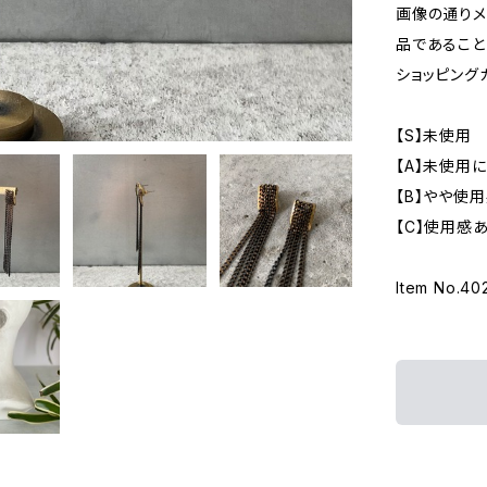
画像の通りメ
品であること
ショッピング
【S】未使用
【A】未使用
【B】やや使
【C】使用感
Item No.40