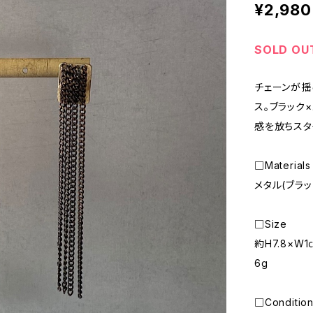
¥2,980
SOLD OU
チェーンが揺
ス。ブラック
感を放ちスタ
□Materials
メタル(ブラ
□Size
約H7.8×W1
6g
□Conditio