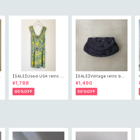
【SALE】Used USA retro b
【SALE】Vintage retro bea
h
otanical flower salopett
ds embroidery navy blue
¥1,788
¥1,490
e short pants レトロ アメリ
pouch レトロ ヴィンテージ
カ ユーズド 古着 ライトグリー
ホワイト ビーズ刺繍 ネイビー
40%OFF
50%OFF
ン ボタニカル フラワー サロペ
紺色 ポーチ
ット ショートパンツ