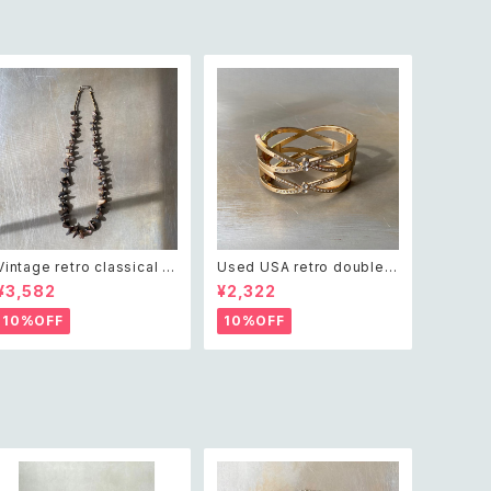
Vintage retro classical ro
Used USA retro double c
ugh cut shell beads nec
ross crystal bijou bangle
¥3,582
¥2,322
klace レトロ ヴィンテージ ア
レトロ アメリカ ユーズド アク
クセサリー クラシカル ラフカ
セサリー ゴールド ダブル クロ
10%OFF
10%OFF
ット シェル ビーズ ネックレス
ス ビジュー バングル