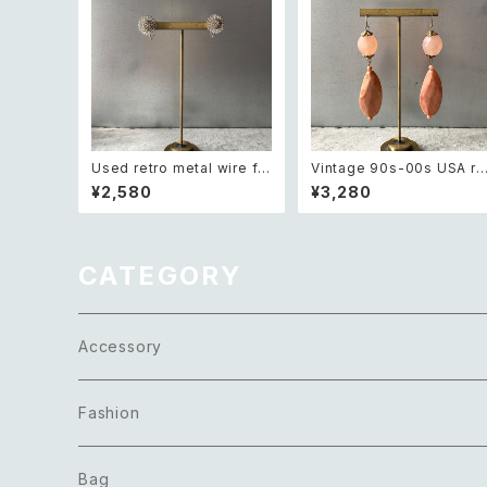
Used retro metal wire flo
Vintage 90s-00s USA re
wer earring レトロ ヴィンテ
ro pink×gold marble be
¥2,580
¥3,280
ージ アクセサリー シルバー
ds pierce レトロ アメリカ 
メタル ワイヤー フラワー イヤ
ィンテージ アクセサリー ピン
リング
ク×ゴールド マーブル ビーズ
ピアス/イヤリング
CATEGORY
Accessory
Necklace
Fashion
Pierce
Tops
Bag