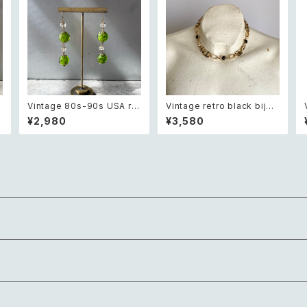
t
Vintage 80s-90s USA ret
Vintage retro black bijou
a
ro green glass beads pi
bicolor chain necklace レ
¥2,980
¥3,580
ヴ
erce レトロ アメリカ ヴィン
トロ ヴィンテージ アクセサリ
テージ アクセサリー グリーン
ー ブラック ビジュー バイカラ
緑 ガラス ビーズ ピアス/イヤ
ー チェーン ネックレス
リング