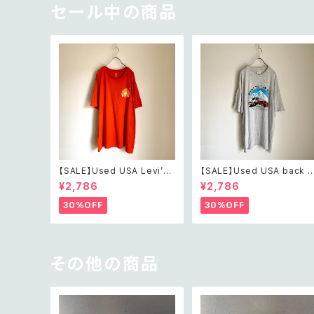
グ
セール中の商品
【SALE】Used USA Levi’s
【SALE】Used USA back t
sunrise design orange t
o the 80s car design t s
¥2,786
¥2,786
shirt レトロ アメリカ ユーズ
irt レトロ アメリカ ユーズド
ド 古着 リーバイス サンライズ
古着 カーデザイン ライトグレ
30%OFF
30%OFF
デザイン オレンジ Tシャツ X
ー Tシャツ XXL
XL
その他の商品