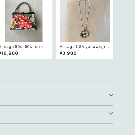
Vintage 50s-60s retro b
Vintage USA yellow×gre
otanical flower beads e
en bijou design charm n
¥19,800
¥3,980
mbroidery classical bag
ecklace レトロ アメリカ ヴィ
レトロ ヴィンテージ ブラック
ンテージ アクセサリー イエロ
ボタニカル フラワー 立体 ビ
ー×グリーン ビジュー デザイ
ーズ刺繍 クラシカル がま口
ン チャーム ネックレス
バッグ