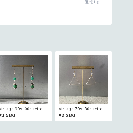
通報する
Vintage 90s-00s retro gr
Vintage 70s-80s retro tri
een aventurine pierce レ
angle design beads pier
¥3,580
¥2,280
トロ ヴィンテージ アクセサリ
ceレトロ ヴィンテージ アクセ
ー 天然石 グリーンアベンチュ
サリー トライアングル デザイ
リン ピアス/イヤリング
ン ビーズ ピアス