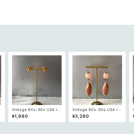
m
Vintage 80s-90s USA ret
Vintage 90s-00s USA ret
ro sun design pierce レト
ro pink×gold marble bea
¥1,980
¥3,280
ロ アメリカ ヴィンテージ アク
ds pierce レトロ アメリカ ヴ
セサリー 太陽 デザイン ピア
ィンテージ アクセサリー ピン
シ
ス
ク×ゴールド マーブル ビーズ
ン
ピアス/イヤリング