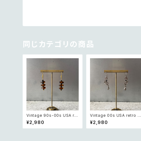
同じカテゴリの商品
Vintage 90s-00s USA ret
Vintage 00s USA retro 
ro amber color beads pi
onotone bijou classical
¥2,980
¥2,980
erce レトロ アメリカ ヴィン
design pierce レトロ アメ
テージ アクセサリー 琥珀色
リカ ヴィンテージ アクセサリ
ビーズ ピアス/イヤリング
ー モノトーン ビジュー クラ
カル デザイン ピアス/イヤリ