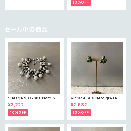
アクセサリー グリーン ビジュー
クセサリー 天然石 ラフカット グ
10%OFF
クラシカル ビーズ ネックレス
リーンアベンチュリン ネックレ
ス
セール中の商品
Vintage 90s-00s retro bot
Vintage 60s retro green bi
anical crystal bijou×pearl
jou earring レトロ ヴィンテー
¥3,222
¥2,682
bracelet レトロ ヴィンテージ
ジ アクセサリー グリーン ビジュ
アクセサリー ボタニカル クリス
ー イヤリング
10%OFF
10%OFF
タル ビジュー×パール ブレスレ
ット