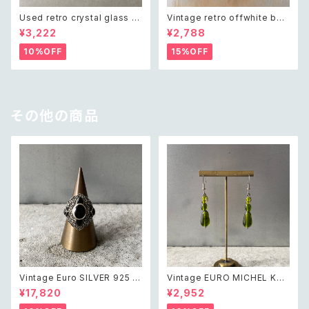
Used retro crystal glass b
Vintage retro offwhite bea
eads necklace レトロ ユーズ
ds necklace レトロ ヴィンテ
¥3,222
¥2,788
ド アクセサリー クリスタル ガラ
ージ アクセサリー オフホワイト
ス ビーズ ネックレス
ビーズ ネックレス
10%OFF
15%OFF
その他の商品
Vintage Euro SILVER 925 o
Vintage EURO MICHEL KLE
nyx marcasite classical de
IN retro green glass beads
¥17,820
¥2,952
sign ring レトロ ユーロ ヴィン
pierce レトロ ユーロ ヴィンテ
テージ アクセサリー シルバー9
ージ アクセサリー ミッシェルク