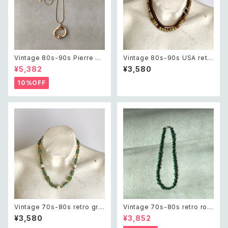
Vintage 80s-90s Pierre ca
Vintage 80s-90s USA retr
rdin crystal bijou bicolor g
o brown×black beads nec
¥5,382
¥3,580
eometric necklace レトロ ヴ
klace レトロ アメリカ ヴィンテ
ィンテージ アクセサリー ピエー
ージ アクセサリー ブラウン×ブ
10%OFF
ル・カルダン クリスタル ビジュ
ラック ビーズ 3連 ネックレス
ー バイカラー ジオメトリック ネ
ックレス
Vintage 70s-80s retro gre
Vintage 70s-80s retro rou
en bijou classical beads n
gh cut green aventurine ne
¥3,580
¥3,852
ecklace レトロ ヴィンテージ
cklace レトロ ヴィンテージ ア