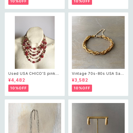
10%OFF
10%OFF
25 天然石 オニキス マーカサイ
ラン グリーン ガラスビーズ ピア
ト クラシカル デザイン リング
ス/イヤリング
Used USA CHICO'S pink×
Vintage 70s-80s USA Sara
white beads necklace レト
h Coventry classical chain
¥4,482
¥3,582
ロ アメリカ ユーズド アクセサリ
bracelet レトロ アメリカ ヴィ
ー チコス ピンク×ホワイト ビー
ンテージ アクセサリー サラコベ
10%OFF
10%OFF
ズ 5連 ネックレス
ントリー ゴールド クラシカル チ
ェーン ブレスレット