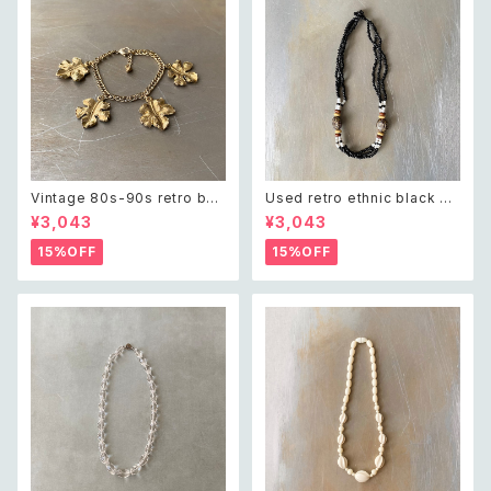
Vintage 80s-90s retro bot
Used retro ethnic black be
anical leaf charm bracelet
ads necklace レトロ ユーズ
¥3,043
¥3,043
レトロ ヴィンテージ アクセサリ
ド アクセサリー エスニック ブラ
ー ゴールド ボタニカル リーフ
ック ビーズ ネックレス
15%OFF
15%OFF
チャーム ブレスレット