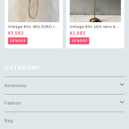
Vintage 80s-90s EURO ret
Vintage 80s USA retro bei
ro design chain long neckl
ge enamel hoop pierce レ
¥3,582
¥2,682
ace レトロ ユーロ ヴィンテー
トロ アメリカ ヴィンテージ アク
ジ アクセサリー シルバー デザ
セサリー ベージュ エナメル フ
10%OFF
10%OFF
イン チェーン 10連 ロング ネッ
ープ ピアス
クレス
CATEGORY
Accessory
Necklace
Fashion
Pierce
Tops
Bag