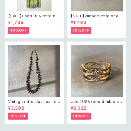
【SALE】Used USA retro bot
【SALE】Vintage retro bead
anical flower salopette sh
s embroidery navy blue po
¥1,788
¥1,490
ort pants レトロ アメリカ ユー
uch レトロ ヴィンテージ ホワイ
ズド 古着 ライトグリーン ボタニ
ト ビーズ刺繍 ネイビー 紺色 ポ
40%OFF
50%OFF
カル フラワー サロペット ショー
ーチ
トパンツ
Vintage retro classical rou
Used USA retro double cro
gh cut shell beads necklac
ss crystal bijou bangle レト
¥3,582
¥2,322
e レトロ ヴィンテージ アクセサ
ロ アメリカ ユーズド アクセサリ
リー クラシカル ラフカット シェ
ー ゴールド ダブル クロス ビジ
10%OFF
10%OFF
ル ビーズ ネックレス
ュー バングル