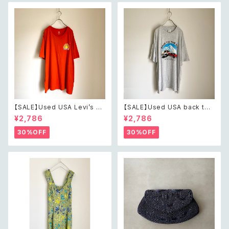
【SALE】Used USA Levi’s su
【SALE】Used USA back to t
nrise design orange t shirt
he 80s car design t shirt レ
¥2,786
¥2,786
レトロ アメリカ ユーズド 古着
トロ アメリカ ユーズド 古着 カ
リーバイス サンライズ デザイン
ーデザイン ライトグレー Tシャ
30%OFF
30%OFF
オレンジ Tシャツ XXL
ツ XXL