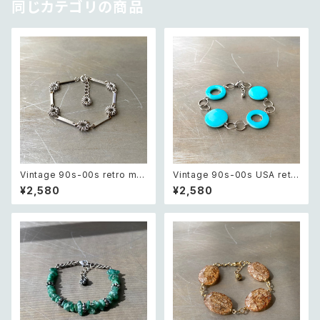
同じカテゴリの商品
Vintage 90s-00s retro met
Vintage 90s-00s USA retr
al wire flower chain bracel
o blue shell beads bracele
¥2,580
¥2,580
et レトロ ヴィンテージ アクセサ
t レトロ アメリカ ヴィンテージ
リー シルバー メタル ワイヤー
アクセサリー ブルー シェル ビー
フラワー チェーン ブレスレット
ズ ブレスレット