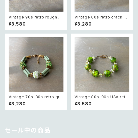
Vintage 90s retro rough cu
Vintage 00s retro crack be
t green aventurine bracele
ads bracelet レトロ ヴィンテ
¥3,580
¥3,280
t レトロ ヴィンテージ アクセサ
ージ アクセサリー クラック ビー
リー 天然石 ラフカット グリーン
ズ ブレスレット
アベンチュリン ブレスレット
Vintage 70s-80s retro gre
Vintage 80s-90s USA retr
en bijou classical beads b
o green glass beads brac
¥3,280
¥3,580
racelet レトロ ヴィンテージ ア
elet レトロ アメリカ ヴィンテー
クセサリー グリーン ビジュー ク
ジ アクセサリー グリーン 緑 ガ
ラシカル ビーズ ブレスレット
ラス ビーズ ブレスレット
セール中の商品