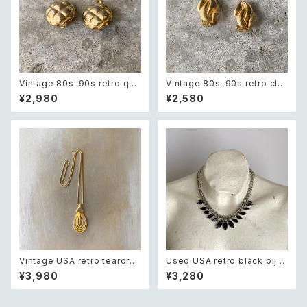
Vintage 80s-90s retro quil
Vintage 80s-90s retro cla
ting design earring レトロ
ssical textured design ear
¥2,980
¥2,580
ヴィンテージ アクセサリー ゴー
ring レトロ ヴィンテージ アクセ
ルド キルティング デザイン イヤ
サリー ゴールド クラシカル テク
リング
スチャード デザイン イヤリング
Vintage USA retro teardro
Used USA retro black bijo
p open charm necklace レ
u necklace レトロ アメリカ ユ
¥3,980
¥3,280
トロ アメリカ ヴィンテージ アク
ーズド アクセサリー ブラック ビ
セサリー ゴールド ティアドロッ
ジュー ネックレス
プ オープン チャーム ネックレス