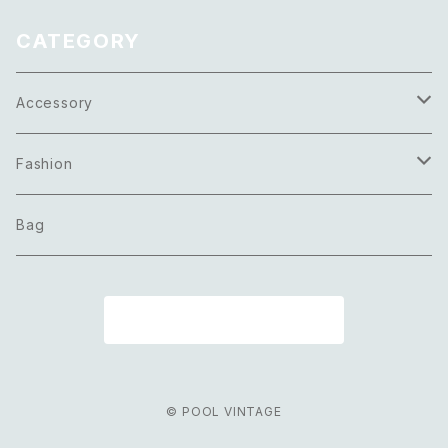
CATEGORY
Accessory
Necklace
Fashion
Pierce
Tops
Bag
Earring
Bottoms
商品一覧に戻る
Bracelet
Onepiece
Ring
Outer
© POOL VINTAGE