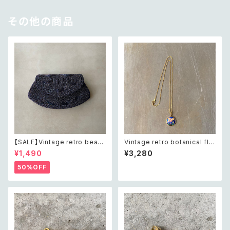
その他の商品
【SALE】Vintage retro bead
Vintage retro botanical flo
s embroidery navy blue po
wer blue enamel necklace
¥1,490
¥3,280
uch レトロ ヴィンテージ ホワイ
レトロ ヴィンテージ アクセサリ
ト ビーズ刺繍 ネイビー 紺色 ポ
ー ボタニカル フラワー ブルー
50%OFF
ーチ
エナメル ネックレス