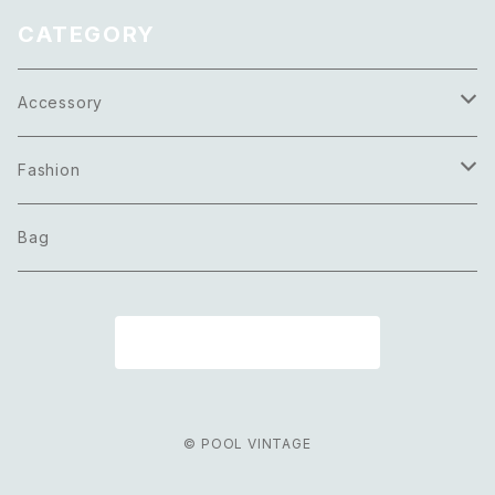
CATEGORY
Accessory
Necklace
Fashion
Pierce
Tops
Bag
Earring
Bottoms
商品一覧に戻る
Bracelet
Onepiece
Ring
Outer
© POOL VINTAGE