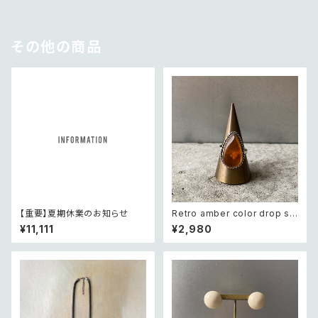
その他の商品
【重要】夏期休業のお知らせ
Retro amber color drop st
one hand made ring レトロ
¥11,111
¥2,980
アクセサリー 琥珀色 ドロップ ス
トーン ハンドメイド リング 指輪