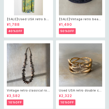
【SALE】Used USA retro bot
【SALE】Vintage retro bead
anical flower salopette sh
s embroidery navy blue po
¥1,788
¥1,490
ort pants レトロ アメリカ ユー
uch レトロ ヴィンテージ ホワイ
ズド 古着 ライトグリーン ボタニ
ト ビーズ刺繍 ネイビー 紺色 ポ
40%OFF
50%OFF
カル フラワー サロペット ショー
ーチ
トパンツ
Vintage retro classical rou
Used USA retro double cro
gh cut shell beads necklac
ss crystal bijou bangle レト
¥3,582
¥2,322
e レトロ ヴィンテージ アクセサ
ロ アメリカ ユーズド アクセサリ
リー クラシカル ラフカット シェ
ー ゴールド ダブル クロス ビジ
10%OFF
10%OFF
ル ビーズ ネックレス
ュー バングル