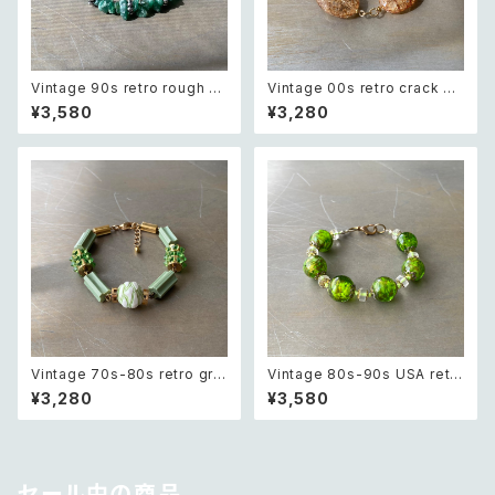
Vintage 90s retro rough cu
Vintage 00s retro crack be
t green aventurine bracele
ads bracelet レトロ ヴィンテ
¥3,580
¥3,280
t レトロ ヴィンテージ アクセサ
ージ アクセサリー クラック ビー
リー 天然石 ラフカット グリーン
ズ ブレスレット
アベンチュリン ブレスレット
Vintage 70s-80s retro gre
Vintage 80s-90s USA retr
en bijou classical beads b
o green glass beads brac
¥3,280
¥3,580
racelet レトロ ヴィンテージ ア
elet レトロ アメリカ ヴィンテー
クセサリー グリーン ビジュー ク
ジ アクセサリー グリーン 緑 ガ
ラシカル ビーズ ブレスレット
ラス ビーズ ブレスレット
セール中の商品