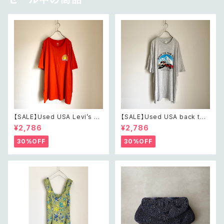
【SALE】Used USA Levi’s su
【SALE】Used USA back to t
nrise design orange t shirt
he 80s car design t shirt レ
¥2,786
¥2,786
レトロ アメリカ ユーズド 古着
トロ アメリカ ユーズド 古着 カ
リーバイス サンライズ デザイン
ーデザイン ライトグレー Tシャ
30%OFF
30%OFF
オレンジ Tシャツ XXL
ツ XXL