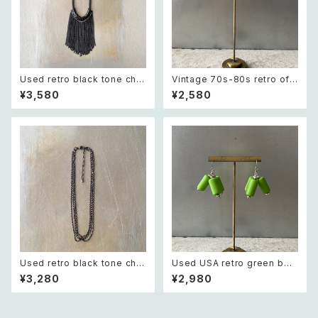
Used retro black tone chai
Vintage 70s-80s retro off
n fringe necklace レトロ ユ
white round cabochon earr
¥3,580
¥2,580
ーズド アクセサリー ブラック チ
ings レトロ ヴィンテージ アク
ェーン フリンジ ネックレス
セサリー オフホワイト ラウンド
カボション イヤリング
Used retro black tone chai
Used USA retro green bea
n necklace レトロ ユーズド ア
ds pierce レトロ アメリカ ユ
¥3,280
¥2,980
クセサリー ブラック チェーン 4
ーズド アクセサリー グリーン ビ
連 ネックレス
ーズ ピアス/イヤリング