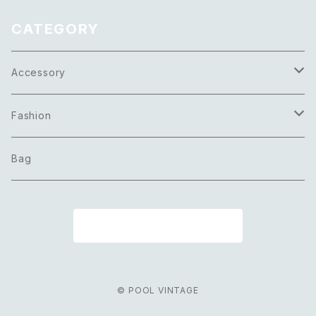
ム ネックレス
ット
CATEGORY
Accessory
Necklace
Fashion
Pierce
Tops
Bag
Earring
Bottoms
商品一覧に戻る
Bracelet
Onepiece
Ring
Outer
© POOL VINTAGE