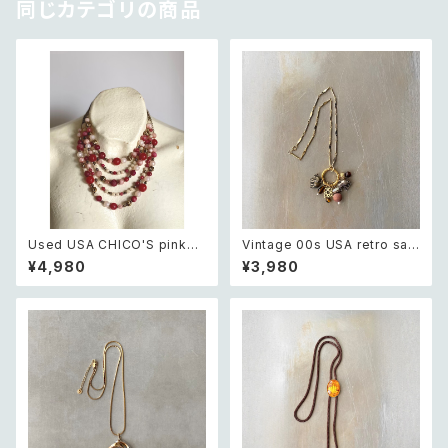
同じカテゴリの商品
Used USA CHICO'S pink×
Vintage 00s USA retro saf
white beads necklace レト
ari design elephant swing
¥4,980
¥3,980
ロ アメリカ ユーズド アクセサリ
charm necklace レトロ アメ
ー チコス ピンク×ホワイト ビー
リカ ヴィンテージ アクセサリー
ズ 5連 ネックレス
サファリ デザイン エレファント
ゾウ スウィング チャーム ネック
レス