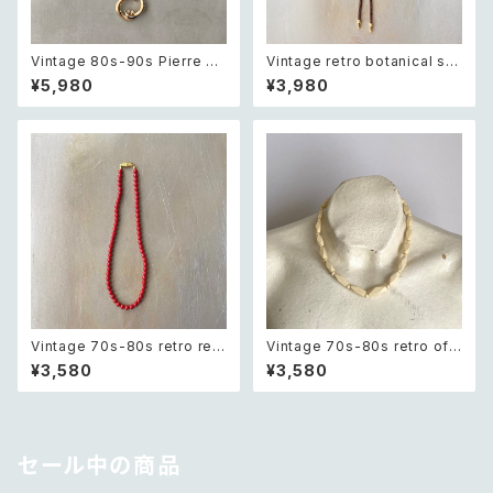
Vintage 80s-90s Pierre ca
Vintage retro botanical sai
rdin crystal bijou bicolor g
ling ship intaglio loop tie
¥5,980
¥3,980
eometric necklace レトロ ヴ
レトロ ヴィンテージ アクセサリ
ィンテージ アクセサリー ピエー
ー 帆船 デザイン 裏彫り ループ
ル・カルダン クリスタル ビジュ
タイ
ー バイカラー ジオメトリック ネ
ックレス
Vintage 70s-80s retro red
Vintage 70s-80s retro off
beads necklace レトロ ヴィ
white beads necklace レト
¥3,580
¥3,580
ンテージ アクセサリー レッド 赤
ロ ヴィンテージ アクセサリー オ
ビーズ ネックレス
フホワイト ビーズ ネックレス
セール中の商品