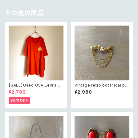
その他の商品
【SALE】Used USA Levi’s su
Vintage retro botanical pe
nrise design orange t shirt
arl×bijou brooch レトロ ヴィ
¥2,786
¥2,980
レトロ アメリカ ユーズド 古着
ンテージ アクセサリー ボタニカ
リーバイス サンライズ デザイン
ル パール×ビジュー ドレープ チ
30%OFF
オレンジ Tシャツ XXL
ェーン ブローチ