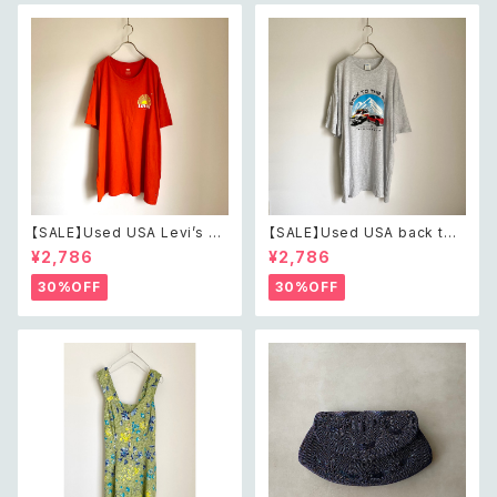
【SALE】Used USA Levi’s su
【SALE】Used USA back to t
nrise design orange t shirt
he 80s car design t shirt レ
¥2,786
¥2,786
レトロ アメリカ ユーズド 古着
トロ アメリカ ユーズド 古着 カ
リーバイス サンライズ デザイン
ーデザイン ライトグレー Tシャ
30%OFF
30%OFF
オレンジ Tシャツ XXL
ツ XXL