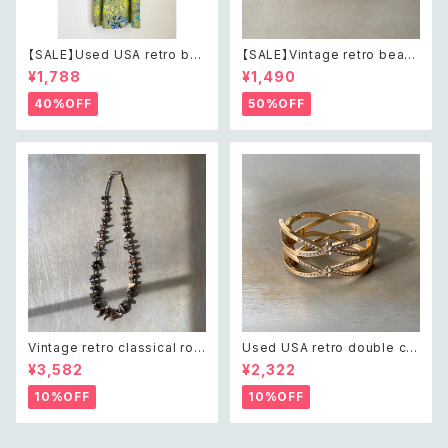
【SALE】Used USA retro bot
【SALE】Vintage retro bead
anical flower salopette sh
s embroidery navy blue po
¥1,788
¥1,490
ort pants レトロ アメリカ ユー
uch レトロ ヴィンテージ ホワイ
ズド 古着 ライトグリーン ボタニ
ト ビーズ刺繍 ネイビー 紺色 ポ
40%OFF
50%OFF
カル フラワー サロペット ショー
ーチ
トパンツ
Vintage retro classical rou
Used USA retro double cro
gh cut shell beads necklac
ss crystal bijou bangle レト
¥3,582
¥2,322
e レトロ ヴィンテージ アクセサ
ロ アメリカ ユーズド アクセサリ
リー クラシカル ラフカット シェ
ー ゴールド ダブル クロス ビジ
10%OFF
10%OFF
ル ビーズ ネックレス
ュー バングル