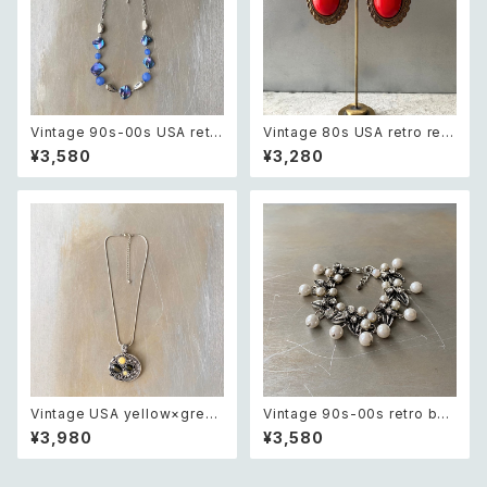
Vintage 90s-00s USA retr
Vintage 80s USA retro red
o aurora blue shell beads
stone big earring レトロ ア
¥3,580
¥3,280
necklace レトロ アメリカ ヴィ
メリカ ヴィンテージ アクセサリ
ンテージ アクセサリー オーロラ
ー レッド ストーン ビッグ イヤリ
ブルー シェル ビーズ ネックレス
ング
Vintage USA yellow×green
Vintage 90s-00s retro bot
bijou design charm neckla
anical crystal bijou×pearl
¥3,980
¥3,580
ce レトロ アメリカ ヴィンテー
bracelet レトロ ヴィンテージ
ジ アクセサリー イエロー×グリ
アクセサリー ボタニカル クリス
ーン ビジュー デザイン チャー
タル ビジュー×パール ブレスレ