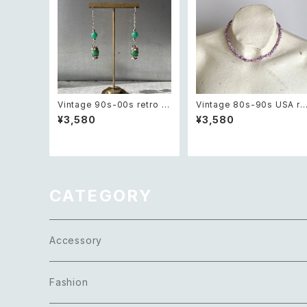
Vintage 90s-00s retro gr
Vintage 80s-90s USA re
een aventurine pierce レ
ro purple shell necklace
¥3,580
¥3,580
トロ ヴィンテージ アクセサリ
レトロ アメリカ ヴィンテージ
ー 天然石 グリーンアベンチュ
アクセサリー 天然石 パープ
リン ピアス/イヤリング
シェル ネックレス
CATEGORY
Accessory
Necklace
Fashion