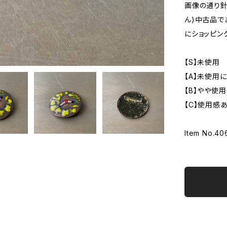
画像の通り針
ん)中古品で
にショッピン
【S】未使用
【A】未使用
【B】やや使
【C】使用感
Item No.40