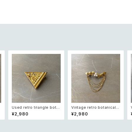
Used retro triangle bota
Vintage retro botanical p
nical lace design brooch
earl×bijou brooch レトロ
¥2,980
¥2,980
レトロ ユーズド アクセサリー
ヴィンテージ アクセサリー ボ
トライアングル ボタニカル レ
タニカル パール×ビジュー ド
ース デザイン ブローチ
レープ チェーン ブローチ