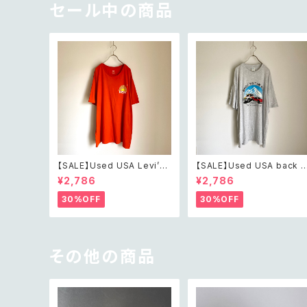
ル ビジュー ブローチ
セール中の商品
【SALE】Used USA Levi’s
【SALE】Used USA back t
sunrise design orange t
o the 80s car design t s
¥2,786
¥2,786
shirt レトロ アメリカ ユーズ
irt レトロ アメリカ ユーズド
ド 古着 リーバイス サンライズ
古着 カーデザイン ライトグレ
30%OFF
30%OFF
デザイン オレンジ Tシャツ X
ー Tシャツ XXL
XL
その他の商品