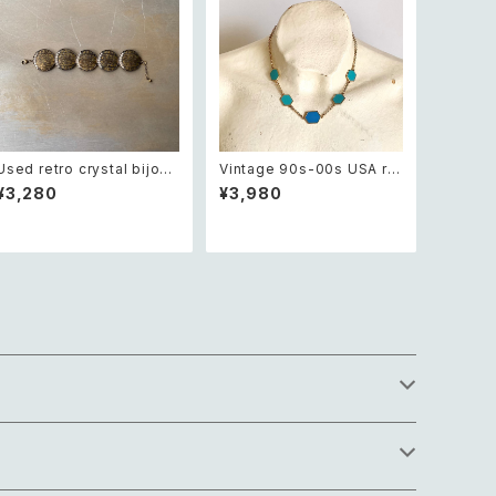
Used retro crystal bijou
Vintage 90s-00s USA ret
antique design bracelet
ro blue bicolor enamel h
¥3,280
¥3,980
レトロ ユーズド アクセサリー
exagon design necklace
クリスタル ビジュー アンティ
レトロ アメリカ ヴィンテージ
ーク デザイン ブレスレット
アクセサリー ブルー バイカラ
ー エナメル ヘキサゴン デザ
イン ネックレス