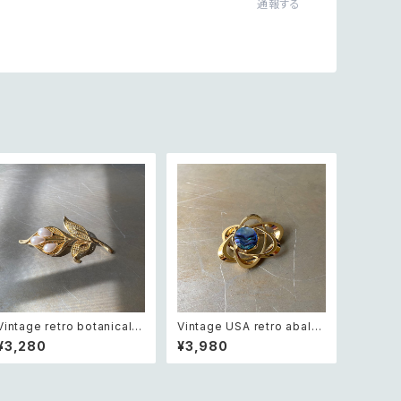
通報する
Vintage retro botanical fl
Vintage USA retro abalo
ower pearl brooch レトロ
ne shell cosmic design
¥3,280
¥3,980
ヴィンテージ アクセサリー ボ
brooch レトロ アメリカ ヴィ
タニカル フラワー パール ブロ
ンテージ アクセサリー 天然石
ーチ
アバロンシェル 宇宙 デザイン
ブローチ