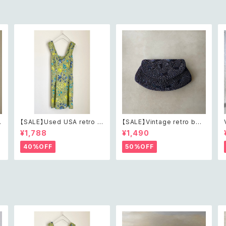
【SALE】Used USA retro b
【SALE】Vintage retro bea
h
otanical flower salopett
ds embroidery navy blue
¥1,788
¥1,490
e short pants レトロ アメリ
pouch レトロ ヴィンテージ
カ ユーズド 古着 ライトグリー
ホワイト ビーズ刺繍 ネイビー
40%OFF
50%OFF
ン ボタニカル フラワー サロペ
紺色 ポーチ
ット ショートパンツ