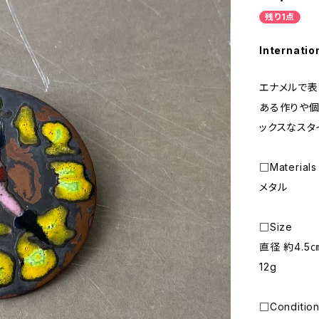
残り1点
Internatio
エナメルで表
ある作りや
ックスなスタ
□Materials
メタル
□Size
直径 約4.5
12g
□Conditio