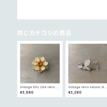
同じカテゴリの商品
Vintage 60s USA retro fr
Vintage retro natural sto
osted glass botanical flo
ne classical brooch レト
¥3,980
¥3,280
wer crystal bijou brooch
ロ ヴィンテージ アクセサリー
レトロ アメリカ ヴィンテージ
天然石 クラシカル ブローチ
アクセサリー フロストガラス
ボタニカル フラワー クリスタ