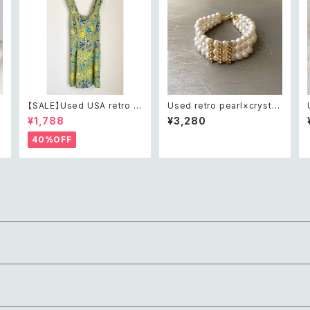
t
【SALE】Used USA retro b
Used retro pearl×crystal
otanical flower salopett
bijou wide bracelet レト
¥1,788
¥3,280
e short pants レトロ アメリ
ロ ユーズド アクセサリー クリ
ル
カ ユーズド 古着 ライトグリー
スタル ビジュー 3連 ワイド ブ
40%OFF
ン ボタニカル フラワー サロペ
レスレット
ット ショートパンツ