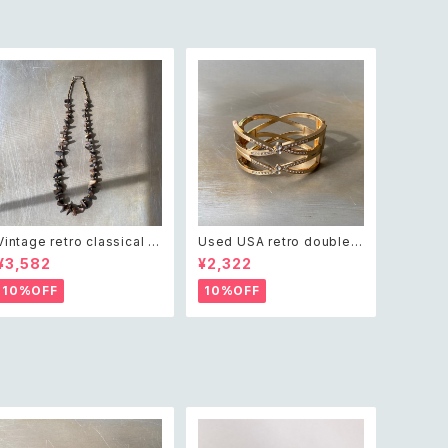
Vintage retro classical ro
Used USA retro double c
ugh cut shell beads nec
ross crystal bijou bangle
¥3,582
¥2,322
klace レトロ ヴィンテージ ア
レトロ アメリカ ユーズド アク
クセサリー クラシカル ラフカ
セサリー ゴールド ダブル クロ
10%OFF
10%OFF
ット シェル ビーズ ネックレス
ス ビジュー バングル