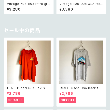
Vintage 70s-80s retro gre
Vintage 80s-90s USA retr
en bijou classical beads b
o green glass beads brac
¥3,280
¥3,580
racelet レトロ ヴィンテージ ア
elet レトロ アメリカ ヴィンテー
クセサリー グリーン ビジュー ク
ジ アクセサリー グリーン 緑 ガ
ラシカル ビーズ ブレスレット
ラス ビーズ ブレスレット
セール中の商品
【SALE】Used USA Levi’s su
【SALE】Used USA back to t
nrise design orange t shirt
he 80s car design t shirt レ
¥2,786
¥2,786
レトロ アメリカ ユーズド 古着
トロ アメリカ ユーズド 古着 カ
リーバイス サンライズ デザイン
ーデザイン ライトグレー Tシャ
30%OFF
30%OFF
オレンジ Tシャツ XXL
ツ XXL