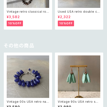
Vintage retro classical rou
Used USA retro double cro
gh cut shell beads necklac
ss crystal bijou bangle レト
¥3,582
¥2,322
e レトロ ヴィンテージ アクセサ
ロ アメリカ ユーズド アクセサリ
リー クラシカル ラフカット シェ
ー ゴールド ダブル クロス ビジ
10%OFF
10%OFF
ル ビーズ ネックレス
ュー バングル
その他の商品
Vintage 00s USA retro nav
Vintage 90s USA retro swi
y blue drop beads bracele
ng drop beads pierce レト
¥3,580
¥2,980