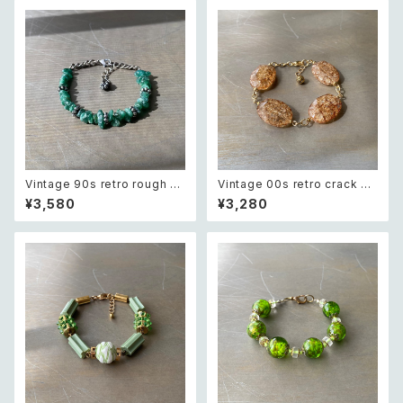
フラワー チェーン ブレスレット
ズ ブレスレット
Vintage 90s retro rough cu
Vintage 00s retro crack be
t green aventurine bracele
ads bracelet レトロ ヴィンテ
¥3,580
¥3,280
t レトロ ヴィンテージ アクセサ
ージ アクセサリー クラック ビー
リー 天然石 ラフカット グリーン
ズ ブレスレット
アベンチュリン ブレスレット