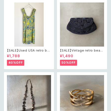
【SALE】Used USA retro bot
【SALE】Vintage retro bead
anical flower salopette sh
s embroidery navy blue po
¥1,788
¥1,490
ort pants レトロ アメリカ ユー
uch レトロ ヴィンテージ ホワイ
ズド 古着 ライトグリーン ボタニ
ト ビーズ刺繍 ネイビー 紺色 ポ
40%OFF
50%OFF
カル フラワー サロペット ショー
ーチ
トパンツ