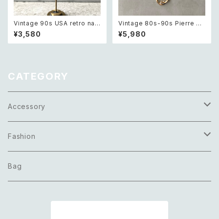
Vintage 90s USA retro nat
Vintage 80s-90s Pierre ca
ural stone agate×green ja
rdin crystal bijou bicolor g
¥3,580
¥5,980
sper swing design pierce
eometric necklace レトロ ヴ
レトロ アメリカ ヴィンテージ ア
ィンテージ アクセサリー ピエー
クセサリー 天然石 アゲート×グ
ル・カルダン クリスタル ビジュ
リーンジャスパー スウィング デ
ー バイカラー ジオメトリック ネ
ザイン ピアス/イヤリング
ックレス
CATEGORY
Accessory
Necklace
Fashion
Pierce
Tops
Bag
Earring
Bottoms
商品一覧に戻る