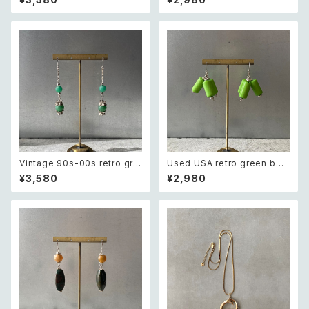
t レトロ アメリカ ヴィンテージ
ロ アメリカ ヴィンテージ アクセ
アクセサリー ネイビーブルー ド
サリー スウィング ドロップ ビー
ロップ ビーズ ブレスレット
ズ ピアス
Vintage 90s-00s retro gre
Used USA retro green bea
en aventurine pierce レトロ
ds pierce レトロ アメリカ ユ
¥3,580
¥2,980
ヴィンテージ アクセサリー 天然
ーズド アクセサリー グリーン ビ
石 グリーンアベンチュリン ピア
ーズ ピアス/イヤリング
ス/イヤリング