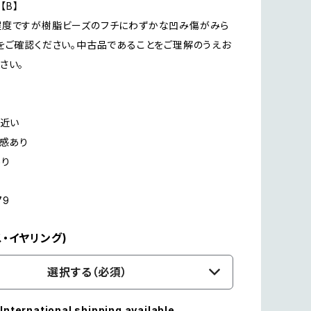
n【B】
程度ですが樹脂ビーズのフチにわずかな凹み傷がみら
をご確認ください。中古品であることをご理解のうえお
さい。
に近い
用感あり
あり
79
・イヤリング)
選択する（必須）
International shipping available