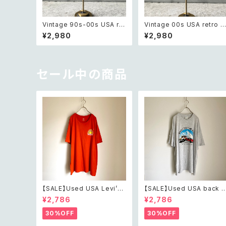
Vintage 90s-00s USA ret
Vintage 00s USA retro 
ro amber color beads pi
onotone bijou classical
¥2,980
¥2,980
erce レトロ アメリカ ヴィン
design pierce レトロ アメ
テージ アクセサリー 琥珀色
リカ ヴィンテージ アクセサリ
ビーズ ピアス/イヤリング
ー モノトーン ビジュー クラ
カル デザイン ピアス/イヤリ
グ
セール中の商品
【SALE】Used USA Levi’s
【SALE】Used USA back t
sunrise design orange t
o the 80s car design t s
¥2,786
¥2,786
shirt レトロ アメリカ ユーズ
irt レトロ アメリカ ユーズド
ド 古着 リーバイス サンライズ
古着 カーデザイン ライトグレ
30%OFF
30%OFF
デザイン オレンジ Tシャツ X
ー Tシャツ XXL