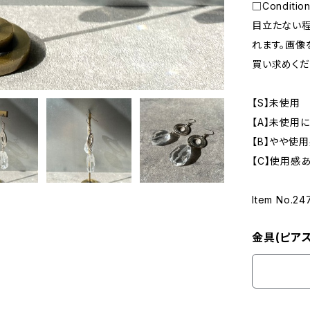
□Conditio
目立たない
れます。画像
買い求めくだ
【S】未使用
【A】未使用
【B】やや使
【C】使用感
Item No.24
金具(ピアス