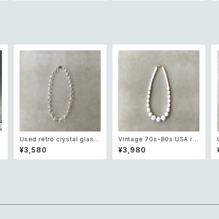
ット ショートパンツ
r
Used retro crystal glass
Vintage 70s-80s USA ret
beads necklace レトロ ユ
ro white beads classical
¥3,580
¥3,980
ーズド アクセサリー クリスタ
necklace レトロ アメリカ ヴ
ュ
ル ガラス ビーズ ネックレス
ィンテージ アクセサリー ホワ
イト ビーズ クラシカル ネック
レス