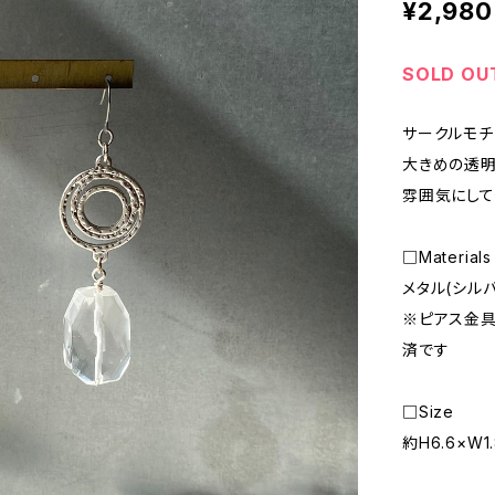
¥2,980
SOLD OU
サークルモチ
大きめの透明
雰囲気にして
□Materials
メタル(シル
※ピアス金具
済です
□Size
約H6.6×W1