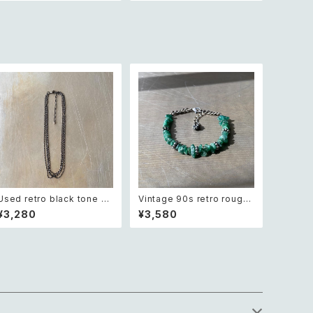
Used retro black tone ch
Vintage 90s retro rough
ain necklace レトロ ユーズ
cut green aventurine bra
¥3,280
¥3,580
ド アクセサリー ブラック チェ
celet レトロ ヴィンテージ ア
ーン 4連 ネックレス
クセサリー 天然石 ラフカット
グリーンアベンチュリン ブレ
スレット