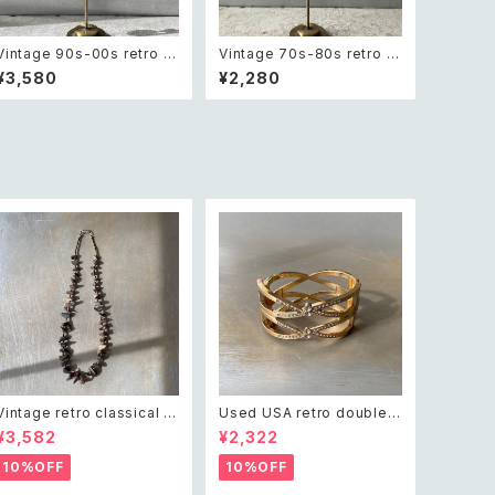
Vintage 90s-00s retro gr
Vintage 70s-80s retro tri
een aventurine pierce レ
angle design beads pier
¥3,580
¥2,280
トロ ヴィンテージ アクセサリ
ceレトロ ヴィンテージ アクセ
ー 天然石 グリーンアベンチュ
サリー トライアングル デザイ
リン ピアス/イヤリング
ン ビーズ ピアス
Vintage retro classical ro
Used USA retro double c
ugh cut shell beads nec
ross crystal bijou bangle
¥3,582
¥2,322
klace レトロ ヴィンテージ ア
レトロ アメリカ ユーズド アク
クセサリー クラシカル ラフカ
セサリー ゴールド ダブル クロ
10%OFF
10%OFF
ット シェル ビーズ ネックレス
ス ビジュー バングル