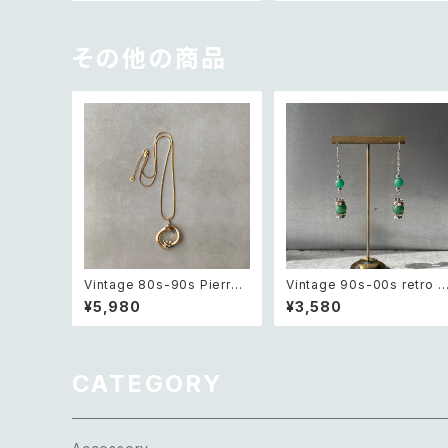
XL
その他の商品
Vintage 80s-90s Pierre
Vintage 90s-00s retro g
cardin crystal bijou bicol
een aventurine pierce レ
¥5,980
¥3,580
or geometric necklace レ
トロ ヴィンテージ アクセサリ
トロ ヴィンテージ アクセサリ
ー 天然石 グリーンアベンチ
ー ピエール・カルダン クリス
リン ピアス/イヤリング
タル ビジュー バイカラー ジオ
メトリック ネックレス
CATEGORY