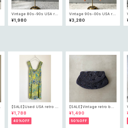
m
Vintage 80s-90s USA ret
Vintage 90s-00s USA ret
ro sun design pierce レト
ro pink×gold marble bea
¥1,980
¥3,280
ロ アメリカ ヴィンテージ アク
ds pierce レトロ アメリカ ヴ
セサリー 太陽 デザイン ピア
ィンテージ アクセサリー ピン
シ
ス
ク×ゴールド マーブル ビーズ
ン
ピアス/イヤリング
【SALE】Used USA retro b
【SALE】Vintage retro bea
h
otanical flower salopett
ds embroidery navy blue
¥1,788
¥1,490
e short pants レトロ アメリ
pouch レトロ ヴィンテージ
カ ユーズド 古着 ライトグリー
ホワイト ビーズ刺繍 ネイビー
40%OFF
50%OFF
ン ボタニカル フラワー サロペ
紺色 ポーチ