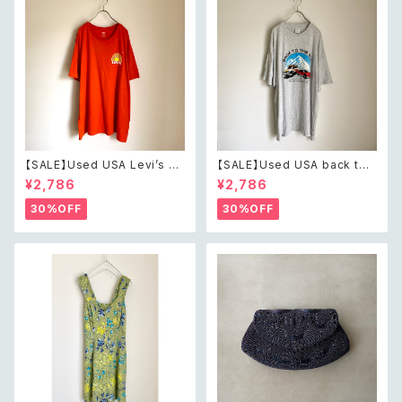
【SALE】Used USA Levi’s su
【SALE】Used USA back to t
nrise design orange t shirt
he 80s car design t shirt レ
¥2,786
¥2,786
レトロ アメリカ ユーズド 古着
トロ アメリカ ユーズド 古着 カ
リーバイス サンライズ デザイン
ーデザイン ライトグレー Tシャ
30%OFF
30%OFF
オレンジ Tシャツ XXL
ツ XXL