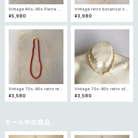
Vintage 80s-90s Pierre ca
Vintage retro botanical sai
rdin crystal bijou bicolor g
ling ship intaglio loop tie
¥5,980
¥3,980
eometric necklace レトロ ヴ
レトロ ヴィンテージ アクセサリ
ィンテージ アクセサリー ピエー
ー 帆船 デザイン 裏彫り ループ
ル・カルダン クリスタル ビジュ
タイ
ー バイカラー ジオメトリック ネ
ックレス
Vintage 70s-80s retro red
Vintage 70s-80s retro off
beads necklace レトロ ヴィ
white beads necklace レト
¥3,580
¥3,580
ンテージ アクセサリー レッド 赤
ロ ヴィンテージ アクセサリー オ
ビーズ ネックレス
フホワイト ビーズ ネックレス
セール中の商品