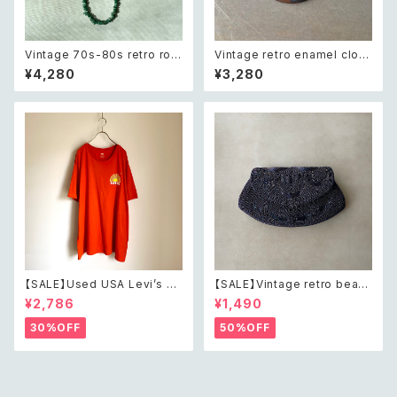
Vintage 70s-80s retro rou
Vintage retro enamel cloc
gh cut green aventurine ne
k brooch レトロ ヴィンテージ
¥4,280
¥3,280
cklace レトロ ヴィンテージ ア
アクセサリー エナメル 時計 ブ
クセサリー 天然石 ラフカット グ
ローチ
リーンアベンチュリン ネックレ
ス
【SALE】Used USA Levi’s su
【SALE】Vintage retro bead
nrise design orange t shirt
s embroidery navy blue po
¥2,786
¥1,490
レトロ アメリカ ユーズド 古着
uch レトロ ヴィンテージ ホワイ
リーバイス サンライズ デザイン
ト ビーズ刺繍 ネイビー 紺色 ポ
30%OFF
50%OFF
オレンジ Tシャツ XXL
ーチ