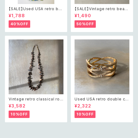
【SALE】Used USA retro bot
【SALE】Vintage retro bead
anical flower salopette sh
s embroidery navy blue po
¥1,788
¥1,490
ort pants レトロ アメリカ ユー
uch レトロ ヴィンテージ ホワイ
ズド 古着 ライトグリーン ボタニ
ト ビーズ刺繍 ネイビー 紺色 ポ
40%OFF
50%OFF
カル フラワー サロペット ショー
ーチ
トパンツ
Vintage retro classical rou
Used USA retro double cro
gh cut shell beads necklac
ss crystal bijou bangle レト
¥3,582
¥2,322
e レトロ ヴィンテージ アクセサ
ロ アメリカ ユーズド アクセサリ
リー クラシカル ラフカット シェ
ー ゴールド ダブル クロス ビジ
10%OFF
10%OFF
ル ビーズ ネックレス
ュー バングル