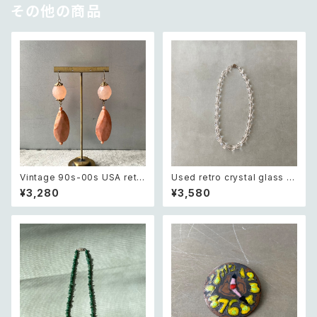
その他の商品
Vintage 90s-00s USA retr
Used retro crystal glass b
o pink×gold marble beads
eads necklace レトロ ユーズ
¥3,280
¥3,580
pierce レトロ アメリカ ヴィン
ド アクセサリー クリスタル ガラ
テージ アクセサリー ピンク×ゴ
ス ビーズ ネックレス
ールド マーブル ビーズ ピアス/
イヤリング