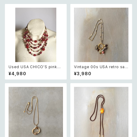
Used USA CHICO'S pink×
Vintage 00s USA retro saf
white beads necklace レト
ari design elephant swing
¥4,980
¥3,980
ロ アメリカ ユーズド アクセサリ
charm necklace レトロ アメ
ー チコス ピンク×ホワイト ビー
リカ ヴィンテージ アクセサリー
ズ 5連 ネックレス
サファリ デザイン エレファント
ゾウ スウィング チャーム ネック
レス