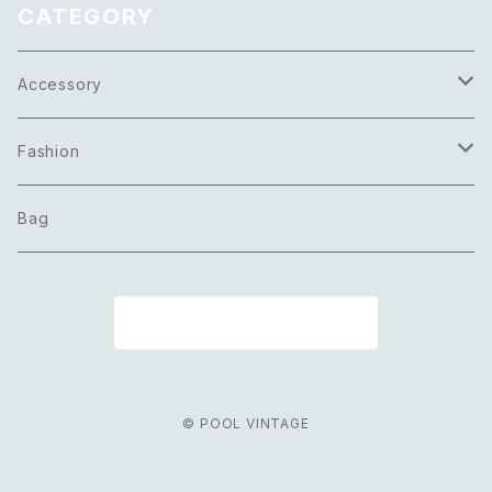
CATEGORY
Accessory
Necklace
Fashion
Pierce
Tops
Bag
Earring
Bottoms
商品一覧に戻る
Bracelet
Onepiece
Ring
Outer
© POOL VINTAGE
Brooch
Scarf