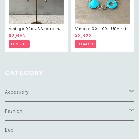
Vintage 00s USA retro mo
Vintage 90s-00s USA retr
notone bijou classical des
o blue shell beads bracele
¥2,682
¥2,322
ign pierce レトロ アメリカ ヴ
t レトロ アメリカ ヴィンテージ
ィンテージ アクセサリー モノト
アクセサリー ブルー シェル ビー
10%OFF
10%OFF
ーン ビジュー クラシカル デザ
ズ ブレスレット
イン ピアス/イヤリング
CATEGORY
Accessory
Necklace
Fashion
Pierce
Tops
Bag