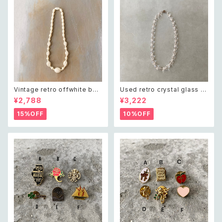
Vintage retro offwhite bea
Used retro crystal glass b
ds necklace レトロ ヴィンテ
eads necklace レトロ ユーズ
¥2,788
¥3,222
ージ アクセサリー オフホワイト
ド アクセサリー クリスタル ガラ
ビーズ ネックレス
ス ビーズ ネックレス
15%OFF
10%OFF