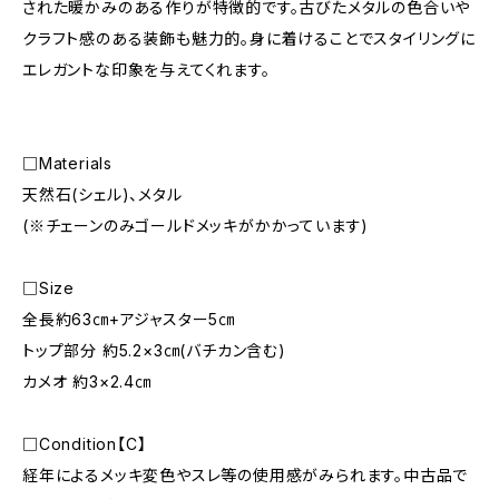
された暖かみのある作りが特徴的です。古びたメタルの色合いや
クラフト感のある装飾も魅力的。身に着けることでスタイリングに
エレガントな印象を与えてくれます。
□Materials
天然石(シェル)、メタル
(※チェーンのみゴールドメッキがかかっています)
□Size
全長約63㎝+アジャスター5㎝
トップ部分 約5.2×3㎝(バチカン含む)
カメオ 約3×2.4㎝
□Condition【C】
経年によるメッキ変色やスレ等の使用感がみられます。中古品で