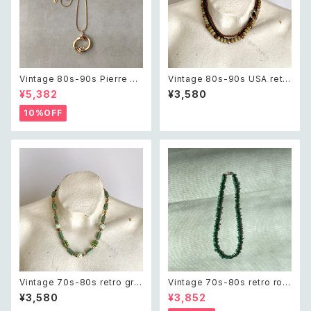
Vintage 80s-90s Pierre ca
Vintage 80s-90s USA retr
rdin crystal bijou bicolor g
o brown×black beads nec
¥5,382
¥3,580
eometric necklace レトロ ヴ
klace レトロ アメリカ ヴィンテ
ィンテージ アクセサリー ピエー
ージ アクセサリー ブラウン×ブ
10%OFF
ル・カルダン クリスタル ビジュ
ラック ビーズ 3連 ネックレス
ー バイカラー ジオメトリック ネ
ックレス
Vintage 70s-80s retro gre
Vintage 70s-80s retro rou
en bijou classical beads n
gh cut green aventurine ne
¥3,580
¥3,852
ecklace レトロ ヴィンテージ
cklace レトロ ヴィンテージ ア