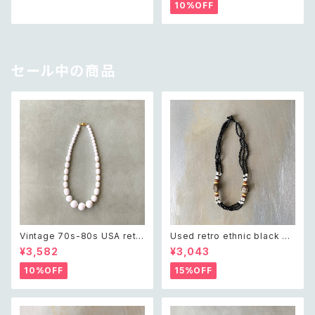
アクセサリー グリーン ビジュー
クセサリー 天然石 ラフカット グ
10%OFF
クラシカル ビーズ ネックレス
リーンアベンチュリン ネックレ
ス
セール中の商品
Vintage 70s-80s USA retr
Used retro ethnic black be
o white beads classical ne
ads necklace レトロ ユーズ
¥3,582
¥3,043
cklace レトロ アメリカ ヴィン
ド アクセサリー エスニック ブラ
テージ アクセサリー ホワイト ビ
ック ビーズ ネックレス
10%OFF
15%OFF
ーズ クラシカル ネックレス