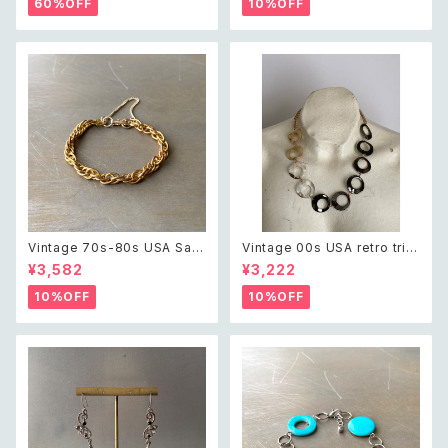
60%OFF
10%OFF
ーチ
Vintage 70s-80s USA Sara
Vintage 00s USA retro tripl
h Coventry classical chain
e color chain necklace レト
¥3,582
¥3,222
bracelet レトロ アメリカ ヴィ
ロ アメリカ ヴィンテージ アクセ
ンテージ アクセサリー サラコベ
サリー トリプルカラー チェーン
10%OFF
10%OFF
ントリー ゴールド クラシカル チ
ネックレス
ェーン ブレスレット