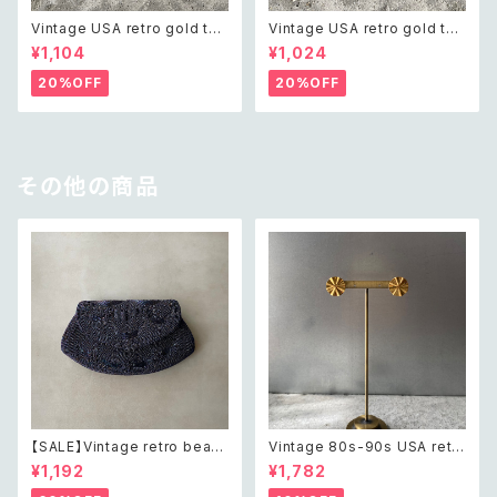
Vintage USA retro gold ton
Vintage USA retro gold ton
e pin brooch レトロ アメリカ
e mini pin brooch レトロ ア
¥1,104
¥1,024
ヴィンテージ アクセサリー レト
メリカ ヴィンテージ アクセサリ
ロ ゴールド ピン ブローチ
ー レトロ ゴールド ミニ ピン ブ
20%OFF
20%OFF
ローチ
その他の商品
【SALE】Vintage retro bead
Vintage 80s-90s USA retr
s embroidery navy blue po
o sun design pierce レトロ
¥1,192
¥1,782
uch レトロ ヴィンテージ ホワイ
アメリカ ヴィンテージ アクセサ
ト ビーズ刺繍 ネイビー 紺色 ポ
リー 太陽 デザイン ピアス