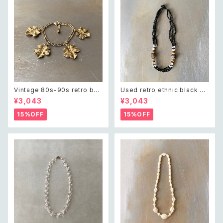
Vintage 80s-90s retro bot
Used retro ethnic black be
anical leaf charm bracelet
ads necklace レトロ ユーズ
¥3,043
¥3,043
レトロ ヴィンテージ アクセサリ
ド アクセサリー エスニック ブラ
ー ゴールド ボタニカル リーフ
ック ビーズ ネックレス
15%OFF
15%OFF
チャーム ブレスレット