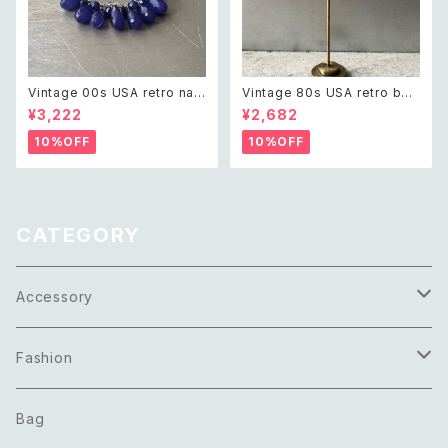
Vintage 00s USA retro nav
Vintage 80s USA retro bei
y blue drop beads bracele
ge enamel hoop pierce レ
¥3,222
¥2,682
t レトロ アメリカ ヴィンテージ
トロ アメリカ ヴィンテージ アク
アクセサリー ネイビーブルー ド
セサリー ベージュ エナメル フ
10%OFF
10%OFF
ロップ ビーズ ブレスレット
ープ ピアス
CATEGORY
Accessory
Necklace
Fashion
Pierce
Tops
Bag