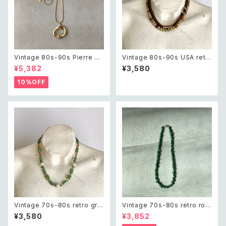
Vintage 80s-90s Pierre ca
Vintage 80s-90s USA retr
rdin crystal bijou bicolor g
o brown×black beads nec
¥5,382
¥3,580
eometric necklace レトロ ヴ
klace レトロ アメリカ ヴィンテ
ィンテージ アクセサリー ピエー
ージ アクセサリー ブラウン×ブ
10%OFF
ル・カルダン クリスタル ビジュ
ラック ビーズ 3連 ネックレス
ー バイカラー ジオメトリック ネ
ックレス
Vintage 70s-80s retro gre
Vintage 70s-80s retro rou
en bijou classical beads n
gh cut green aventurine ne
¥3,580
¥3,852
ecklace レトロ ヴィンテージ
cklace レトロ ヴィンテージ ア