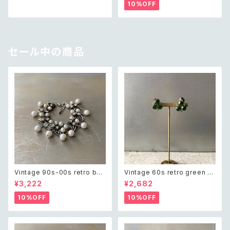
アクセサリー グリーン ビジュー
クセサリー 天然石 ラフカット グ
10%OFF
クラシカル ビーズ ネックレス
リーンアベンチュリン ネックレ
ス
セール中の商品
Vintage 90s-00s retro bot
Vintage 60s retro green bi
anical crystal bijou×pearl
jou earring レトロ ヴィンテー
¥3,222
¥2,682
bracelet レトロ ヴィンテージ
ジ アクセサリー グリーン ビジュ
アクセサリー ボタニカル クリス
ー イヤリング
10%OFF
10%OFF
タル ビジュー×パール ブレスレ
ット