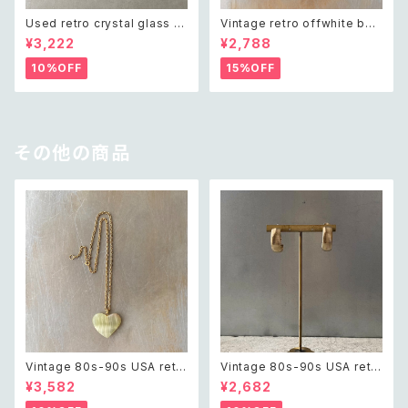
Used retro crystal glass b
Vintage retro offwhite bea
eads necklace レトロ ユーズ
ds necklace レトロ ヴィンテ
¥3,222
¥2,788
ド アクセサリー クリスタル ガラ
ージ アクセサリー オフホワイト
ス ビーズ ネックレス
ビーズ ネックレス
10%OFF
15%OFF
その他の商品
Vintage 80s-90s USA retr
Vintage 80s-90s USA retr
o green glass heart charm
o textured hoop earring レ
¥3,582
¥2,682
necklace レトロ アメリカ ヴィ
トロ アメリカ ヴィンテージ アク
ンテージ アクセサリー グリーン
セサリー テクスチャード ゴール