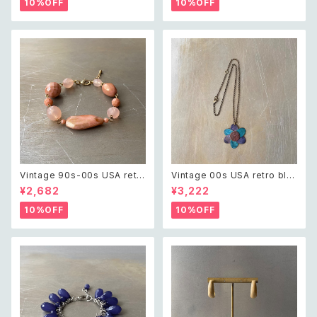
10%OFF
10%OFF
緑 ガラス ハート チャーム ネッ
ド フープ イヤリング
クレス
Vintage 90s-00s USA retr
Vintage 00s USA retro blu
o pink×gold marble beads
e painted botanical flower
¥2,682
¥3,222
bracelet レトロ アメリカ ヴィ
design necklace レトロ アメ
ンテージ アクセサリー ピンク×
リカ ヴィンテージ アクセサリー
10%OFF
10%OFF
ゴールド マーブル ビーズ ブレ
ブルー ペイント ボタニカル フラ
スレット
ワー デザイン ネックレス