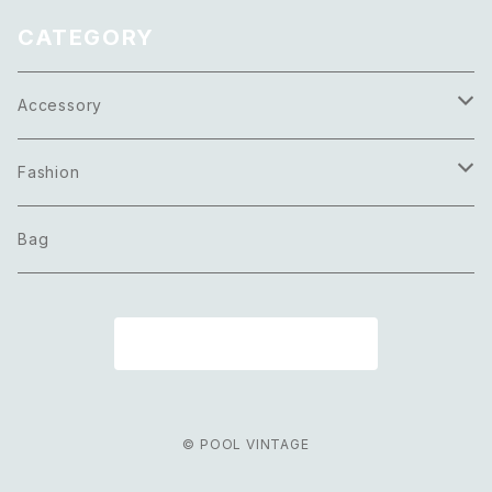
CATEGORY
Accessory
Necklace
Fashion
Pierce
Tops
Bag
Earring
Bottoms
商品一覧に戻る
Bracelet
Onepiece
Ring
Outer
© POOL VINTAGE