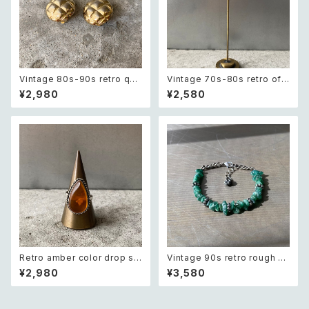
Vintage 80s-90s retro quil
Vintage 70s-80s retro off
ting design earring レトロ
white round cabochon earr
¥2,980
¥2,580
ヴィンテージ アクセサリー ゴー
ings レトロ ヴィンテージ アク
ルド キルティング デザイン イヤ
セサリー オフホワイト ラウンド
リング
カボション イヤリング
Retro amber color drop st
Vintage 90s retro rough cu
one hand made ring レトロ
t green aventurine bracele
¥2,980
¥3,580
アクセサリー 琥珀色 ドロップ ス
t レトロ ヴィンテージ アクセサ
トーン ハンドメイド リング 指輪
リー 天然石 ラフカット グリーン
アベンチュリン ブレスレット