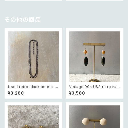
その他の商品
Used retro black tone chai
Vintage 90s USA retro nat
n necklace レトロ ユーズド ア
ural stone agate×green ja
¥3,280
¥3,580
クセサリー ブラック チェーン 4
sper swing design pierce
連 ネックレス
レトロ アメリカ ヴィンテージ ア
クセサリー 天然石 アゲート×グ
リーンジャスパー スウィング デ
ザイン ピアス/イヤリング