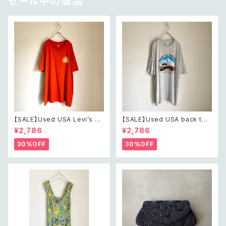
セール中の商品
【SALE】Used USA Levi’s su
【SALE】Used USA back to t
nrise design orange t shirt
he 80s car design t shirt レ
¥2,786
¥2,786
レトロ アメリカ ユーズド 古着
トロ アメリカ ユーズド 古着 カ
リーバイス サンライズ デザイン
ーデザイン ライトグレー Tシャ
30%OFF
30%OFF
オレンジ Tシャツ XXL
ツ XXL