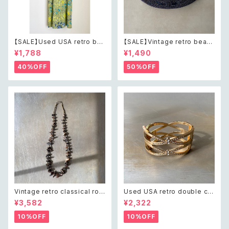
【SALE】Used USA retro bot
【SALE】Vintage retro bead
anical flower salopette sh
s embroidery navy blue po
¥1,788
¥1,490
ort pants レトロ アメリカ ユー
uch レトロ ヴィンテージ ホワイ
ズド 古着 ライトグリーン ボタニ
ト ビーズ刺繍 ネイビー 紺色 ポ
40%OFF
50%OFF
カル フラワー サロペット ショー
ーチ
トパンツ
Vintage retro classical rou
Used USA retro double cro
gh cut shell beads necklac
ss crystal bijou bangle レト
¥3,582
¥2,322
e レトロ ヴィンテージ アクセサ
ロ アメリカ ユーズド アクセサリ
リー クラシカル ラフカット シェ
ー ゴールド ダブル クロス ビジ
10%OFF
10%OFF
ル ビーズ ネックレス
ュー バングル