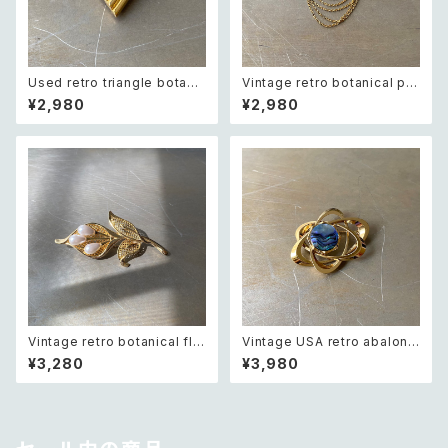
Used retro triangle botani
Vintage retro botanical pe
cal lace design brooch レト
arl×bijou brooch レトロ ヴィ
¥2,980
¥2,980
ロ ユーズド アクセサリー トライ
ンテージ アクセサリー ボタニカ
アングル ボタニカル レース デ
ル パール×ビジュー ドレープ チ
ザイン ブローチ
ェーン ブローチ
Vintage retro botanical flo
Vintage USA retro abalone
wer pearl brooch レトロ ヴィ
shell cosmic design brooc
¥3,280
¥3,980
ンテージ アクセサリー ボタニカ
h レトロ アメリカ ヴィンテージ
ル フラワー パール ブローチ
アクセサリー 天然石 アバロンシ
ェル 宇宙 デザイン ブローチ