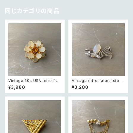
同じカテゴリの商品
Vintage 60s USA retro fros
Vintage retro natural stone
ted glass botanical flower
classical brooch レトロ ヴィ
¥3,980
¥3,280
crystal bijou brooch レトロ
ンテージ アクセサリー 天然石
アメリカ ヴィンテージ アクセサ
クラシカル ブローチ
リー フロストガラス ボタニカル
フラワー クリスタル ビジュー ブ
ローチ